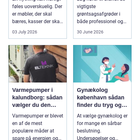
flytning
føles uoverskuelig. Der
vigtigste
er møbler, der skal
grøntsagsafgrøder i
bæres, kasser der skal
både professionel og
pakkes, o...
hobbybaseret
03 July 2026
30 June 2026
dyrkning. Ba...
Varmepumper i
Gynækolog
kalundborg: sådan
københavn sådan
vælger du den
finder du tryg og
rigtige løsning
professionel hjælp
Varmepumper er blevet
At vælge gynækolog er
en af de mest
for mange en sårbar
populære måder at
beslutning.
spare på energien og
Undersøgelser og