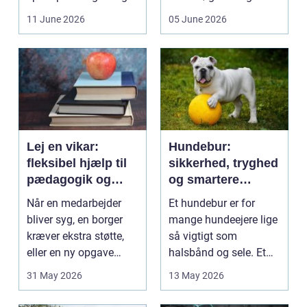
få et bedre indeklima
behandlinger foregår i
11 June 2026
05 June 2026
på....
intime...
Lej en vikar:
Hundebur:
fleksibel hjælp til
sikkerhed, tryghed
pædagogik og
og smartere
sundhed
hverdag med hund
Når en medarbejder
Et hundebur er for
bliver syg, en borger
mange hundeejere lige
kræver ekstra støtte,
så vigtigt som
eller en ny opgave
halsbånd og sele. Et
opstår fra dag til...
godt bur gi...
31 May 2026
13 May 2026