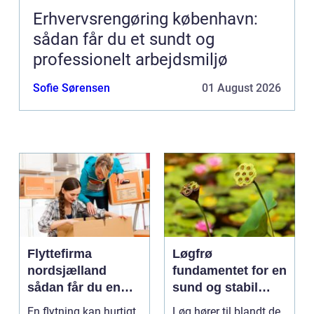
Erhvervsrengøring københavn:
sådan får du et sundt og
professionelt arbejdsmiljø
Sofie Sørensen
01 August 2026
Flyttefirma
Løgfrø
nordsjælland
fundamentet for en
sådan får du en
sund og stabil
tryg og effektiv
løgavl
En flytning kan hurtigt
Løg hører til blandt de