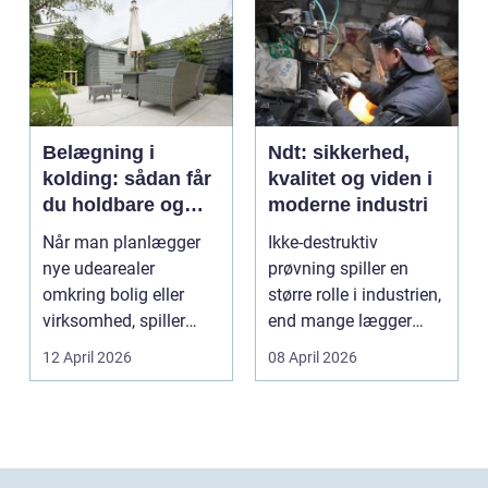
Belægning i
Ndt: sikkerhed,
kolding: sådan får
kvalitet og viden i
du holdbare og
moderne industri
flotte udearealer
Når man planlægger
Ikke-destruktiv
nye udearealer
prøvning spiller en
omkring bolig eller
større rolle i industrien,
virksomhed, spiller
end mange lægger
belægningen en helt
mærke til i hverdage...
12 April 2026
08 April 2026
centra...