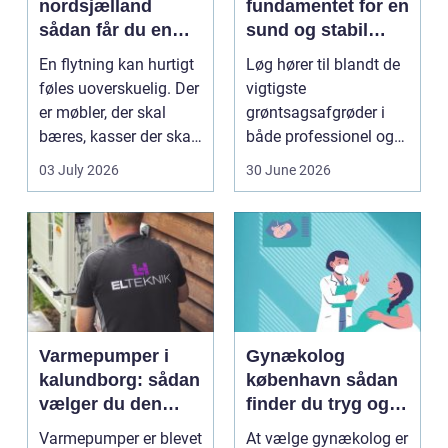
nordsjælland
fundamentet for en
sådan får du en
sund og stabil
tryg og effektiv
løgavl
En flytning kan hurtigt
Løg hører til blandt de
flytning
føles uoverskuelig. Der
vigtigste
er møbler, der skal
grøntsagsafgrøder i
bæres, kasser der skal
både professionel og
pakkes, o...
hobbybaseret
03 July 2026
30 June 2026
dyrkning. Ba...
Varmepumper i
Gynækolog
kalundborg: sådan
københavn sådan
vælger du den
finder du tryg og
rigtige løsning
professionel hjælp
Varmepumper er blevet
At vælge gynækolog er