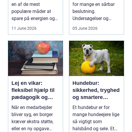
en af de mest
for mange en sårbar
populære måder at
beslutning.
spare på energien og
Undersøgelser og
få et bedre indeklima
behandlinger foregår i
11 June 2026
05 June 2026
på....
intime...
Lej en vikar:
Hundebur:
fleksibel hjælp til
sikkerhed, tryghed
pædagogik og
og smartere
sundhed
hverdag med hund
Når en medarbejder
Et hundebur er for
bliver syg, en borger
mange hundeejere lige
kræver ekstra støtte,
så vigtigt som
eller en ny opgave
halsbånd og sele. Et