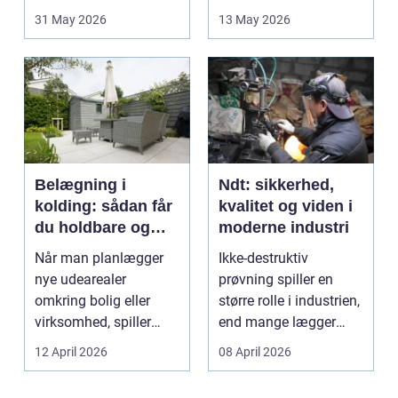
opstår fra dag til...
godt bur gi...
31 May 2026
13 May 2026
Belægning i
Ndt: sikkerhed,
kolding: sådan får
kvalitet og viden i
du holdbare og
moderne industri
flotte udearealer
Når man planlægger
Ikke-destruktiv
nye udearealer
prøvning spiller en
omkring bolig eller
større rolle i industrien,
virksomhed, spiller
end mange lægger
belægningen en helt
mærke til i hverdage...
12 April 2026
08 April 2026
centra...