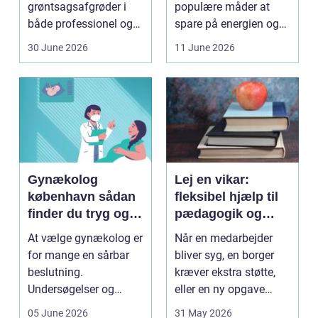
grøntsagsafgrøder i
populære måder at
både professionel og
spare på energien og
hobbybaseret
få et bedre indeklima
30 June 2026
11 June 2026
dyrkning. Ba...
på....
Gynækolog
Lej en vikar:
københavn sådan
fleksibel hjælp til
finder du tryg og
pædagogik og
professionel hjælp
sundhed
At vælge gynækolog er
Når en medarbejder
for mange en sårbar
bliver syg, en borger
beslutning.
kræver ekstra støtte,
Undersøgelser og
eller en ny opgave
behandlinger foregår i
opstår fra dag til...
05 June 2026
31 May 2026