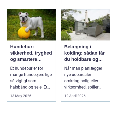
intime...
Hundebur:
Belægning i
sikkerhed, tryghed
kolding: sådan får
og smartere
du holdbare og
hverdag med hund
flotte udearealer
Et hundebur er for
Når man planlægger
mange hundeejere lige
nye udearealer
så vigtigt som
omkring bolig eller
halsbånd og sele. Et
virksomhed, spiller
godt bur gi...
belægningen en helt
13 May 2026
12 April 2026
centra...