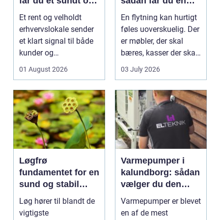
får du et sundt og
sådan får du en
professionelt
tryg og effektiv
Et rent og velholdt
En flytning kan hurtigt
arbejdsmiljø
flytning
erhvervslokale sender
føles uoverskuelig. Der
et klart signal til både
er møbler, der skal
kunder og
bæres, kasser der skal
medarbejdere. Mange
pakkes, o...
01 August 2026
03 July 2026
vir...
Løgfrø
Varmepumper i
fundamentet for en
kalundborg: sådan
sund og stabil
vælger du den
løgavl
rigtige løsning
Løg hører til blandt de
Varmepumper er blevet
vigtigste
en af de mest