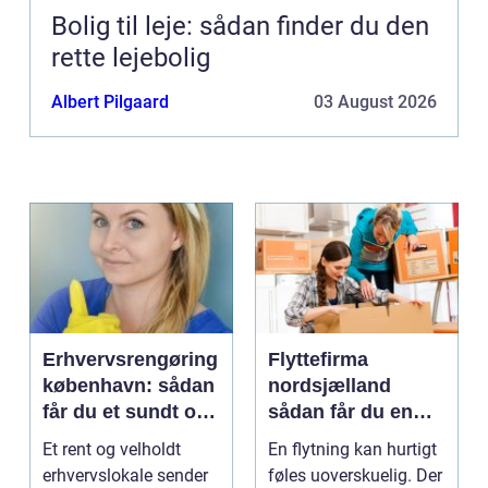
Bolig til leje: sådan finder du den
rette lejebolig
Albert Pilgaard
03 August 2026
Erhvervsrengøring
Flyttefirma
københavn: sådan
nordsjælland
får du et sundt og
sådan får du en
professionelt
tryg og effektiv
Et rent og velholdt
En flytning kan hurtigt
arbejdsmiljø
flytning
erhvervslokale sender
føles uoverskuelig. Der