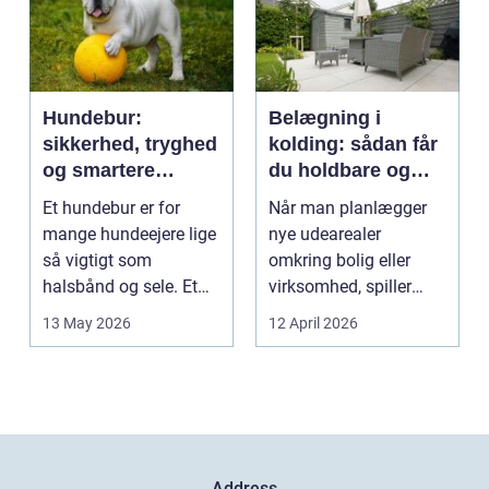
Hundebur:
Belægning i
sikkerhed, tryghed
kolding: sådan får
og smartere
du holdbare og
hverdag med hund
flotte udearealer
Et hundebur er for
Når man planlægger
mange hundeejere lige
nye udearealer
så vigtigt som
omkring bolig eller
halsbånd og sele. Et
virksomhed, spiller
godt bur gi...
belægningen en helt
13 May 2026
12 April 2026
centra...
Address