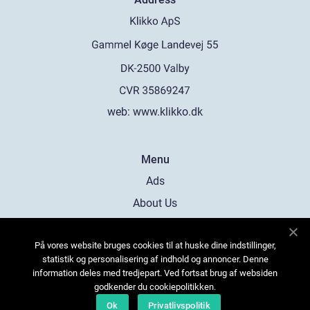
web:
www.klikko.dk
Menu
Ads
About Us
Cookies
På vores website bruges cookies til at huske dine indstillinger,
Contact
statistik og personalisering af indhold og annoncer. Denne
Sitemap
information deles med tredjepart. Ved fortsat brug af websiden
godkender du cookiepolitikken.
Ok
Privatlivspolitik