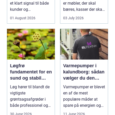
et klart signal til både
er møbler, der skal
kunder og
bæres, kasser der skal
medarbejdere. Mange
pakkes, o...
01 August 2026
03 July 2026
vir...
Løgfrø
Varmepumper i
fundamentet for en
kalundborg: sådan
sund og stabil
vælger du den
løgavl
rigtige løsning
Løg hører til blandt de
Varmepumper er blevet
vigtigste
en af de mest
grøntsagsafgrøder i
populære måder at
både professionel og
spare på energien og
hobbybaseret
få et bedre indeklima
30 June 2026
11 June 2026