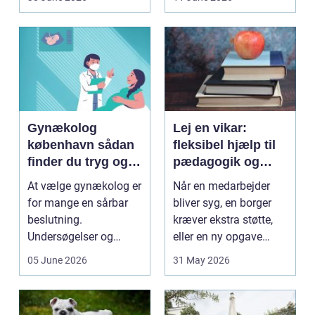
dyrkning. Ba...
på....
Gynækolog
Lej en vikar:
københavn sådan
fleksibel hjælp til
finder du tryg og
pædagogik og
professionel hjælp
sundhed
At vælge gynækolog er
Når en medarbejder
for mange en sårbar
bliver syg, en borger
beslutning.
kræver ekstra støtte,
Undersøgelser og
eller en ny opgave
behandlinger foregår i
opstår fra dag til...
05 June 2026
31 May 2026
intime...