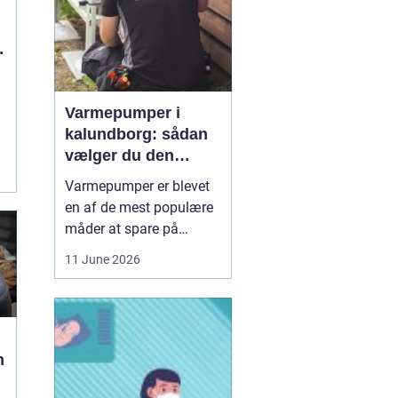
Varmepumper i
kalundborg: sådan
vælger du den
rigtige løsning
Varmepumper er blevet
en af de mest populære
måder at spare på
energien og få et bedre
11 June 2026
indeklima på. Mange
husstande i og omkring
Kalundborg står over for
samme spørgsmål: Skal
vi skifte den gamle
n
varmekilde ud, og er en