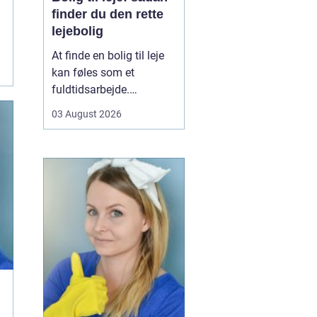
finder du den rette
lejebolig
At finde en bolig til leje
kan føles som et
fuldtidsarbejde.
Udbuddet er stort,
03 August 2026
priserne varierer, og det
kan være svært at
gennemskue, hvad du
egentlig får for pengene.
Samtidig fylder
spørgsmål om
beliggenhed, ...