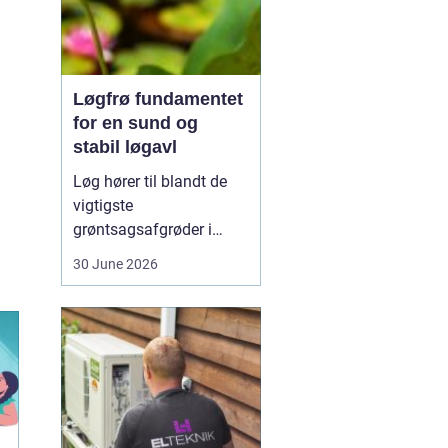
Løgfrø fundamentet
for en sund og
stabil løgavl
Løg hører til blandt de
vigtigste
grøntsagsafgrøder i
både professionel og
30 June 2026
hobbybaseret dyrkning.
Bag ethvert sundt og
ensartet løg ligger et
veludviklet
Løgfrø
, som
er tilpasset klima,
jordtype og
dyrkningssy...