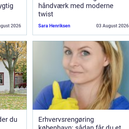
ygtig
håndværk med moderne
twist
ugust 2026
Sara Henriksen
03 August 2026
nder du
Erhvervsrengøring
københavn: sådan får du et