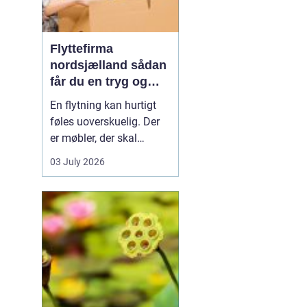
Flyttefirma
nordsjælland sådan
får du en tryg og
effektiv flytning
En flytning kan hurtigt
føles uoverskuelig. Der
er møbler, der skal
bæres, kasser der skal
03 July 2026
pakkes, og ofte en stram
tidsplan at leve op til.
Mange i Nordsjælland
vælger derfor at bruge et
professionelt flyttefirma,
som kan tage sig af det
tunge arbej...