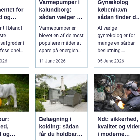
Varmepumper i
Gynækolog
entet for
kalundborg:
københavn
d og
sådan vælger du
sådan finder du
løgavl
den rigtige
tryg og
 til blandt
Varmepumper er
At vælge
løsning
professionel
ste
blevet en af de mest
gynækolog er for
hjælp
safgrøder i
populære måder at
mange en sårbar
fessionel
spare på energien
beslutning.
ybaseret
og få et bedre
Undersøgelser og
2026
11 June 2026
05 June 2026
 Ba...
indeklima på....
behandlinger
foregår i intime...
ur:
Belægning i
Ndt: sikkerhed,
hed,
kolding: sådan
kvalitet og vide
d og
får du holdbare
i moderne