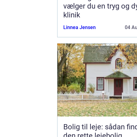
vælger du en tryg og d
klinik
Linnea Jensen
04 A
Bolig til leje: sådan fi
den rette lejebolig