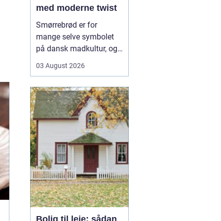
med moderne twist
Smørrebrød er for
mange selve symbolet
på dansk madkultur, og i
Aalborg lever traditionen
03 August 2026
i bedste velgående. Her
finder du både de helt
klassiske stykker med
sild, æg og rejer og nyere
udgaver med grøntsager,
specialiteter fra lokale
slagtere og kre...
Bolig til leje: sådan