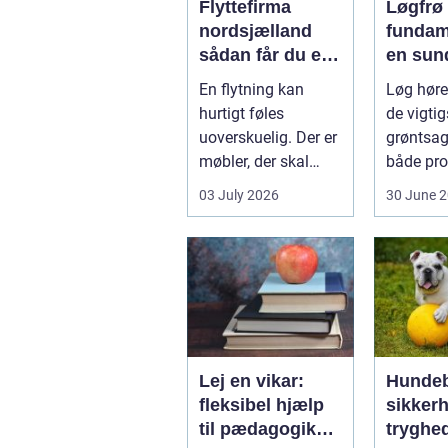
Flyttefirma
Løgfrø
nordsjælland
fundam
sådan får du en
en sun
tryg og effektiv
stabil 
En flytning kan
Løg hører
flytning
hurtigt føles
de vigtig
uoverskuelig. Der er
grøntsag
møbler, der skal
både pro
bæres, kasser der
og hobb
03 July 2026
30 June 
skal pakkes, o...
dyrkning.
Lej en vikar:
Hundeb
fleksibel hjælp
sikker
til pædagogik
tryghe