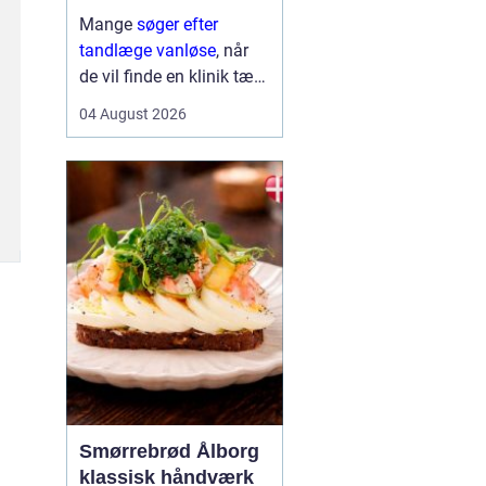
Mange
søger efter
tandlæge vanløse
, når
de vil finde en klinik tæt
på hjemmet, der både er
04 August 2026
fagligt stærk og god til
at skabe ro i maven. For
flere handler valget ikke
kun om pris og
beliggenhed, men i h...
Smørrebrød Ålborg
klassisk håndværk