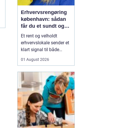
Erhvervsrengøring
københavn: sådan
får du et sundt og
professionelt
Et rent og velholdt
arbejdsmiljø
erhvervslokale sender et
klart signal til både
kunder og medarbejdere.
01 August 2026
Mange virksomheder i
København opdager
først værdien af
professionel rengøring,
når støvniveauet stiger,
medarbejdere klager
over indeklimaet, eller
kunder kom...