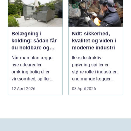
Belægning i
Ndt: sikkerhed,
kolding: sådan får
kvalitet og viden i
du holdbare og
moderne industri
flotte udearealer
Når man planlægger
Ikke-destruktiv
nye udearealer
prøvning spiller en
omkring bolig eller
større rolle i industrien,
virksomhed, spiller
end mange lægger
belægningen en helt
mærke til i hverdage...
12 April 2026
08 April 2026
centra...