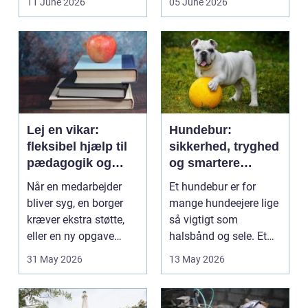
11 June 2026
05 June 2026
på....
intime...
Lej en vikar:
Hundebur:
fleksibel hjælp til
sikkerhed, tryghed
pædagogik og
og smartere
sundhed
hverdag med hund
Når en medarbejder
Et hundebur er for
bliver syg, en borger
mange hundeejere lige
kræver ekstra støtte,
så vigtigt som
eller en ny opgave
halsbånd og sele. Et
opstår fra dag til...
godt bur gi...
31 May 2026
13 May 2026