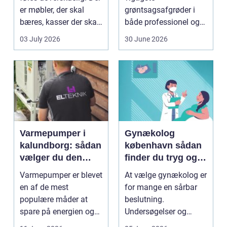
er møbler, der skal
grøntsagsafgrøder i
bæres, kasser der skal
både professionel og
pakkes, o...
hobbybaseret
03 July 2026
30 June 2026
dyrkning. Ba...
Varmepumper i
Gynækolog
kalundborg: sådan
københavn sådan
vælger du den
finder du tryg og
rigtige løsning
professionel hjælp
Varmepumper er blevet
At vælge gynækolog er
en af de mest
for mange en sårbar
populære måder at
beslutning.
spare på energien og
Undersøgelser og
få et bedre indeklima
behandlinger foregår i