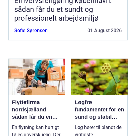
Erhvervsrengøring københavn:
sådan får du et sundt og
professionelt arbejdsmiljø
Sofie Sørensen
01 August 2026
Flyttefirma
Løgfrø
nordsjælland
fundamentet for en
sådan får du en
sund og stabil
tryg og effektiv
løgavl
En flytning kan hurtigt
Løg hører til blandt de
flytning
føles uoverskuelig. Der
vigtigste