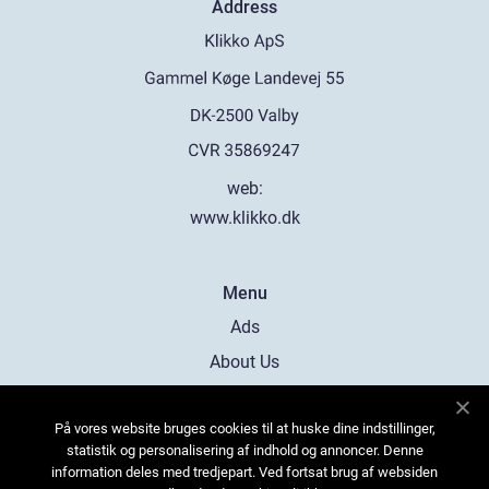
Address
web:
www.klikko.dk
Menu
Ads
About Us
Cookies
På vores website bruges cookies til at huske dine indstillinger,
Contact
statistik og personalisering af indhold og annoncer. Denne
Sitemap
information deles med tredjepart. Ved fortsat brug af websiden