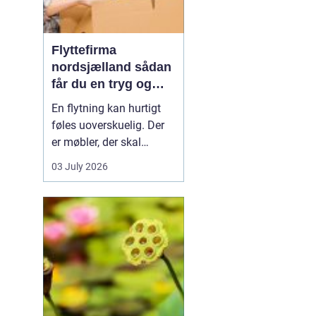
Flyttefirma
nordsjælland sådan
får du en tryg og
effektiv flytning
En flytning kan hurtigt
føles uoverskuelig. Der
er møbler, der skal
bæres, kasser der skal
03 July 2026
pakkes, og ofte en stram
tidsplan at leve op til.
Mange i Nordsjælland
vælger derfor at bruge et
professionelt flyttefirma,
som kan tage sig af det
tunge arbej...