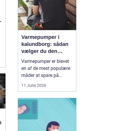
Varmepumper i
kalundborg: sådan
vælger du den
rigtige løsning
Varmepumper er blevet
en af de mest populære
måder at spare på
energien og få et bedre
11 June 2026
indeklima på. Mange
husstande i og omkring
Kalundborg står over for
samme spørgsmål: Skal
vi skifte den gamle
n
varmekilde ud, og er en