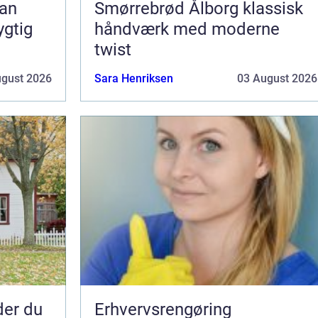
Smørrebrød Ålborg klassisk
ygtig
håndværk med moderne
twist
ugust 2026
Sara Henriksen
03 August 2026
nder du
Erhvervsrengøring