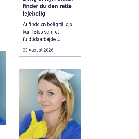
finder du den rette
lejebolig
At finde en bolig til leje
kan føles som et
fuldtidsarbejde.
Udbuddet er stort,
03 August 2026
priserne varierer, og det
kan være svært at
gennemskue, hvad du
egentlig får for pengene.
Samtidig fylder
spørgsmål om
beliggenhed, ...