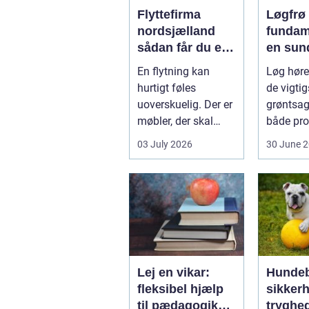
Flyttefirma
Løgfrø
nordsjælland
fundam
sådan får du en
en sun
tryg og effektiv
stabil 
En flytning kan
Løg hører
flytning
hurtigt føles
de vigtig
uoverskuelig. Der er
grøntsag
møbler, der skal
både pro
bæres, kasser der
og hobb
03 July 2026
30 June 
skal pakkes, o...
dyrkning.
Lej en vikar:
Hundeb
fleksibel hjælp
sikker
til pædagogik
tryghe