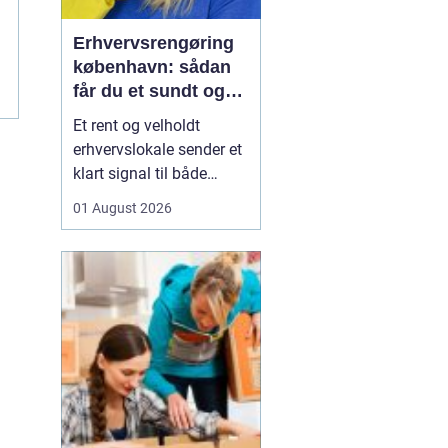
Erhvervsrengøring
københavn: sådan
får du et sundt og
professionelt
Et rent og velholdt
arbejdsmiljø
erhvervslokale sender et
klart signal til både
kunder og medarbejdere.
01 August 2026
Mange virksomheder i
København opdager
først værdien af
professionel rengøring,
når støvniveauet stiger,
medarbejdere klager
over indeklimaet, eller
kunder kom...