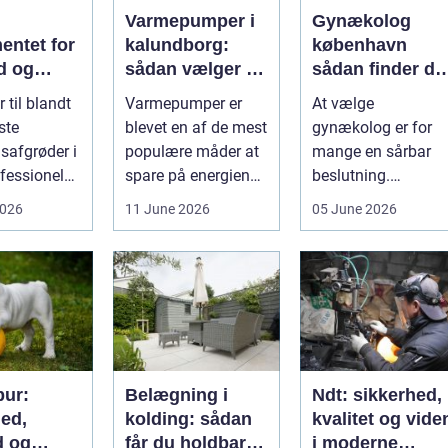
Varmepumper i
Gynækolog
entet for
kalundborg:
københavn
d og
sådan vælger du
sådan finder du
løgavl
den rigtige
tryg og
 til blandt
Varmepumper er
At vælge
løsning
professionel
ste
blevet en af de mest
gynækolog er for
hjælp
safgrøder i
populære måder at
mange en sårbar
fessionel
spare på energien
beslutning.
ybaseret
og få et bedre
Undersøgelser og
2026
11 June 2026
05 June 2026
 Ba...
indeklima på....
behandlinger
foregår i intime...
ur:
Belægning i
Ndt: sikkerhed,
hed,
kolding: sådan
kvalitet og vide
d og
får du holdbare
i moderne