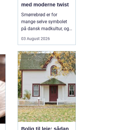
med moderne twist
Smørrebrød er for
mange selve symbolet
på dansk madkultur, og i
Aalborg lever traditionen
03 August 2026
i bedste velgående. Her
finder du både de helt
klassiske stykker med
sild, æg og rejer og nyere
udgaver med grøntsager,
specialiteter fra lokale
slagtere og kre...
Bolig til leje: sådan