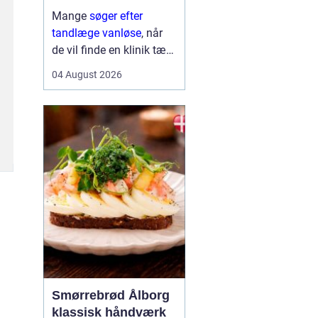
Mange
søger efter
tandlæge vanløse
, når
de vil finde en klinik tæt
på hjemmet, der både er
04 August 2026
fagligt stærk og god til
at skabe ro i maven. For
flere handler valget ikke
kun om pris og
beliggenhed, men i h...
Smørrebrød Ålborg
klassisk håndværk