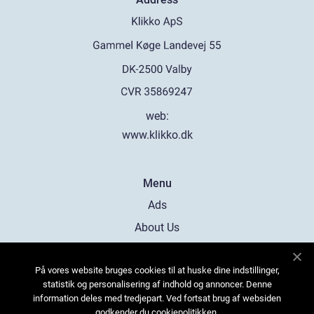
web:
www.klikko.dk
Menu
Ads
About Us
Cookies
På vores website bruges cookies til at huske dine indstillinger,
Contact
statistik og personalisering af indhold og annoncer. Denne
Sitemap
information deles med tredjepart. Ved fortsat brug af websiden
godkender du cookiepolitikken.