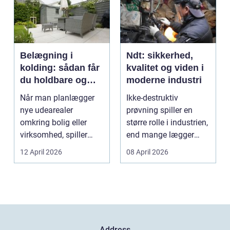
Belægning i
Ndt: sikkerhed,
kolding: sådan får
kvalitet og viden i
du holdbare og
moderne industri
flotte udearealer
Når man planlægger
Ikke-destruktiv
nye udearealer
prøvning spiller en
omkring bolig eller
større rolle i industrien,
virksomhed, spiller
end mange lægger
belægningen en helt
mærke til i hverdage...
12 April 2026
08 April 2026
centra...
Address