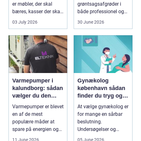
er møbler, der skal
grøntsagsafgrøder i
bæres, kasser der skal
både professionel og
pakkes, o...
hobbybaseret
03 July 2026
30 June 2026
dyrkning. Ba...
Varmepumper i
Gynækolog
kalundborg: sådan
københavn sådan
vælger du den
finder du tryg og
rigtige løsning
professionel hjælp
Varmepumper er blevet
At vælge gynækolog er
en af de mest
for mange en sårbar
populære måder at
beslutning.
spare på energien og
Undersøgelser og
få et bedre indeklima
behandlinger foregår i
11 June 2026
05 June 2026