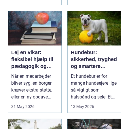
på....
intime...
Lej en vikar:
Hundebur:
fleksibel hjælp til
sikkerhed, tryghed
pædagogik og
og smartere
sundhed
hverdag med hund
Når en medarbejder
Et hundebur er for
bliver syg, en borger
mange hundeejere lige
kræver ekstra støtte,
så vigtigt som
eller en ny opgave
halsbånd og sele. Et
opstår fra dag til...
godt bur gi...
31 May 2026
13 May 2026