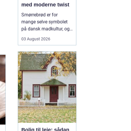
med moderne twist
Smørrebrød er for
mange selve symbolet
på dansk madkultur, og i
Aalborg lever traditionen
03 August 2026
i bedste velgående. Her
finder du både de helt
klassiske stykker med
sild, æg og rejer og nyere
udgaver med grøntsager,
specialiteter fra lokale
slagtere og kre...
Bolig til leje: sådan