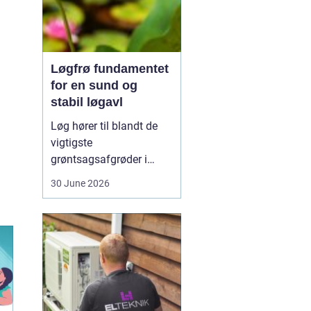
Løgfrø fundamentet
for en sund og
stabil løgavl
Løg hører til blandt de
vigtigste
grøntsagsafgrøder i
både professionel og
30 June 2026
hobbybaseret dyrkning.
Bag ethvert sundt og
ensartet løg ligger et
veludviklet
Løgfrø
, som
er tilpasset klima,
jordtype og
dyrkningssy...