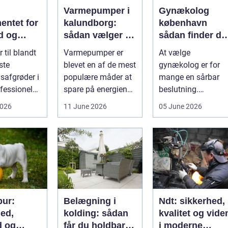
Varmepumper i
Gynækolog
entet for
kalundborg:
københavn
d og
sådan vælger du
sådan finder du
løgavl
den rigtige
tryg og
 til blandt
Varmepumper er
At vælge
løsning
professionel
ste
blevet en af de mest
gynækolog er for
hjælp
safgrøder i
populære måder at
mange en sårbar
fessionel
spare på energien
beslutning.
ybaseret
og få et bedre
Undersøgelser og
2026
11 June 2026
05 June 2026
 Ba...
indeklima på....
behandlinger
foregår i intime...
ur:
Belægning i
Ndt: sikkerhed,
hed,
kolding: sådan
kvalitet og vide
d og
får du holdbare
i moderne