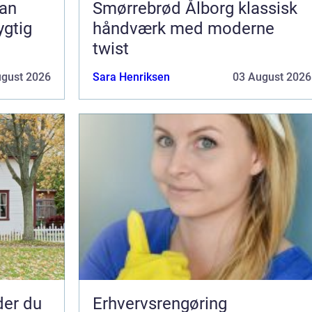
Smørrebrød Ålborg klassisk
ygtig
håndværk med moderne
twist
ugust 2026
Sara Henriksen
03 August 2026
nder du
Erhvervsrengøring