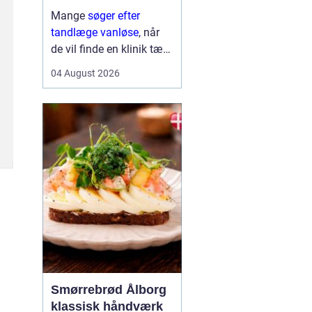
Mange
søger efter
tandlæge vanløse
, når
de vil finde en klinik tæt
på hjemmet, der både er
04 August 2026
fagligt stærk og god til
at skabe ro i maven. For
flere handler valget ikke
kun om pris og
beliggenhed, men i h...
Smørrebrød Ålborg
klassisk håndværk