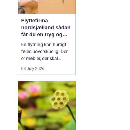
Flyttefirma
nordsjælland sådan
får du en tryg og
effektiv flytning
En flytning kan hurtigt
føles uoverskuelig. Der
er møbler, der skal
bæres, kasser der skal
03 July 2026
pakkes, og ofte en stram
tidsplan at leve op til.
Mange i Nordsjælland
vælger derfor at bruge et
professionelt flyttefirma,
som kan tage sig af det
tunge arbej...