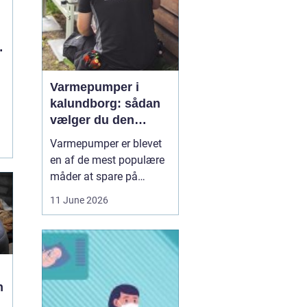
Varmepumper i
kalundborg: sådan
vælger du den
rigtige løsning
Varmepumper er blevet
en af de mest populære
måder at spare på
energien og få et bedre
11 June 2026
indeklima på. Mange
husstande i og omkring
Kalundborg står over for
samme spørgsmål: Skal
vi skifte den gamle
n
varmekilde ud, og er en