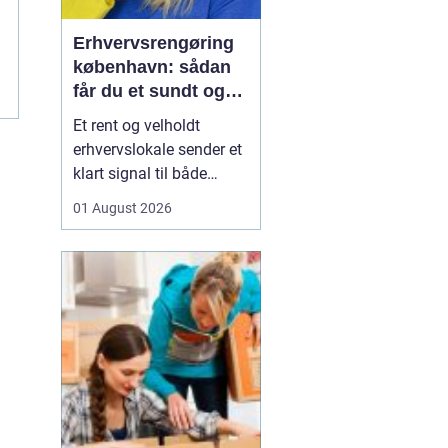
Erhvervsrengøring
københavn: sådan
får du et sundt og
professionelt
Et rent og velholdt
arbejdsmiljø
erhvervslokale sender et
klart signal til både
kunder og medarbejdere.
01 August 2026
Mange virksomheder i
København opdager
først værdien af
professionel rengøring,
når støvniveauet stiger,
medarbejdere klager
over indeklimaet, eller
kunder kom...