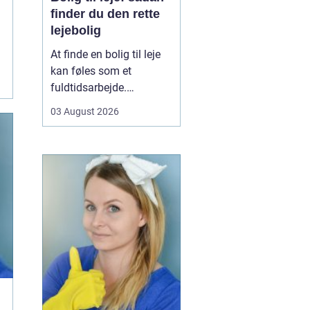
finder du den rette
lejebolig
At finde en bolig til leje
kan føles som et
fuldtidsarbejde.
Udbuddet er stort,
03 August 2026
priserne varierer, og det
kan være svært at
gennemskue, hvad du
egentlig får for pengene.
Samtidig fylder
spørgsmål om
beliggenhed, ...