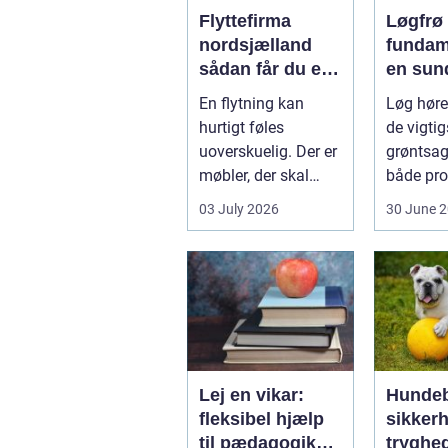
Flyttefirma
Løgfrø
nordsjælland
fundam
sådan får du en
en sun
tryg og effektiv
stabil 
En flytning kan
Løg hører
flytning
hurtigt føles
de vigtig
uoverskuelig. Der er
grøntsag
møbler, der skal
både pro
bæres, kasser der
og hobb
03 July 2026
30 June 
skal pakkes, o...
dyrkning.
Lej en vikar:
Hundeb
fleksibel hjælp
sikker
til pædagogik
tryghe