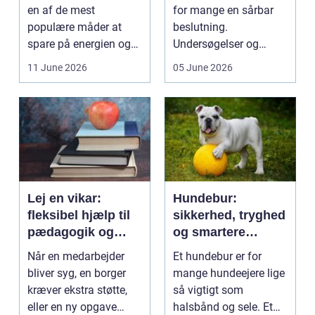
en af de mest
for mange en sårbar
populære måder at
beslutning.
spare på energien og
Undersøgelser og
få et bedre indeklima
behandlinger foregår i
11 June 2026
05 June 2026
på....
intime...
Lej en vikar:
Hundebur:
fleksibel hjælp til
sikkerhed, tryghed
pædagogik og
og smartere
sundhed
hverdag med hund
Når en medarbejder
Et hundebur er for
bliver syg, en borger
mange hundeejere lige
kræver ekstra støtte,
så vigtigt som
eller en ny opgave
halsbånd og sele. Et