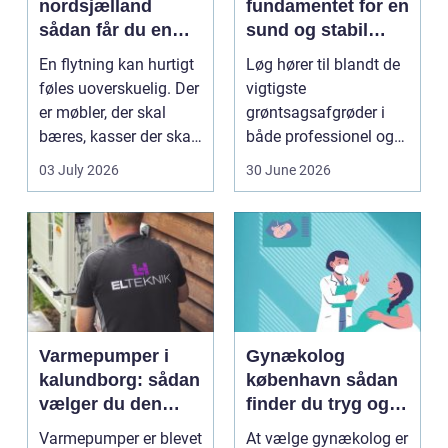
nordsjælland
fundamentet for en
sådan får du en
sund og stabil
tryg og effektiv
løgavl
En flytning kan hurtigt
Løg hører til blandt de
flytning
føles uoverskuelig. Der
vigtigste
er møbler, der skal
grøntsagsafgrøder i
bæres, kasser der skal
både professionel og
pakkes, o...
hobbybaseret
03 July 2026
30 June 2026
dyrkning. Ba...
Varmepumper i
Gynækolog
kalundborg: sådan
københavn sådan
vælger du den
finder du tryg og
rigtige løsning
professionel hjælp
Varmepumper er blevet
At vælge gynækolog er