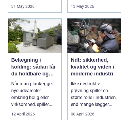
opstår fra dag til...
godt bur gi...
31 May 2026
13 May 2026
Belægning i
Ndt: sikkerhed,
kolding: sådan får
kvalitet og viden i
du holdbare og
moderne industri
flotte udearealer
Når man planlægger
Ikke-destruktiv
nye udearealer
prøvning spiller en
omkring bolig eller
større rolle i industrien,
virksomhed, spiller
end mange lægger
belægningen en helt
mærke til i hverdage...
12 April 2026
08 April 2026
centra...