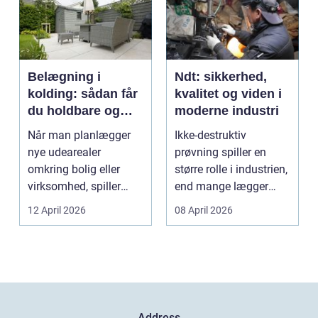
Belægning i
Ndt: sikkerhed,
kolding: sådan får
kvalitet og viden i
du holdbare og
moderne industri
flotte udearealer
Når man planlægger
Ikke-destruktiv
nye udearealer
prøvning spiller en
omkring bolig eller
større rolle i industrien,
virksomhed, spiller
end mange lægger
belægningen en helt
mærke til i hverdage...
12 April 2026
08 April 2026
centra...
Address