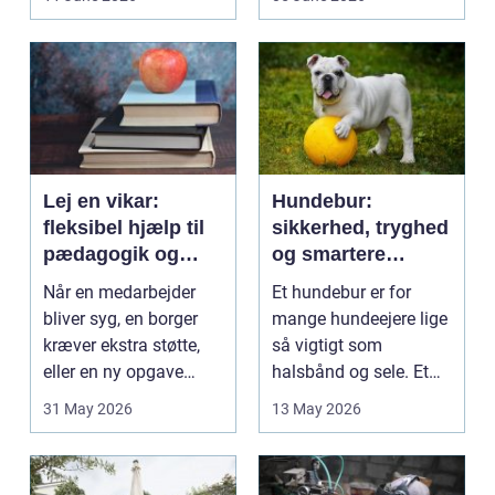
på....
intime...
Lej en vikar:
Hundebur:
fleksibel hjælp til
sikkerhed, tryghed
pædagogik og
og smartere
sundhed
hverdag med hund
Når en medarbejder
Et hundebur er for
bliver syg, en borger
mange hundeejere lige
kræver ekstra støtte,
så vigtigt som
eller en ny opgave
halsbånd og sele. Et
opstår fra dag til...
godt bur gi...
31 May 2026
13 May 2026