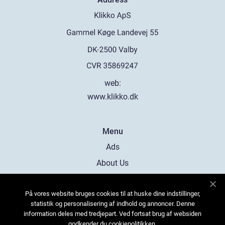
web:
www.klikko.dk
Menu
Ads
About Us
Cookies
På vores website bruges cookies til at huske dine indstillinger,
Contact
statistik og personalisering af indhold og annoncer. Denne
Sitemap
information deles med tredjepart. Ved fortsat brug af websiden
godkender du cookiepolitikken.