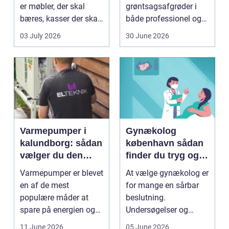
er møbler, der skal
grøntsagsafgrøder i
bæres, kasser der skal
både professionel og
pakkes, o...
hobbybaseret
03 July 2026
30 June 2026
dyrkning. Ba...
Varmepumper i
Gynækolog
kalundborg: sådan
københavn sådan
vælger du den
finder du tryg og
rigtige løsning
professionel hjælp
Varmepumper er blevet
At vælge gynækolog er
en af de mest
for mange en sårbar
populære måder at
beslutning.
spare på energien og
Undersøgelser og
få et bedre indeklima
behandlinger foregår i
11 June 2026
05 June 2026