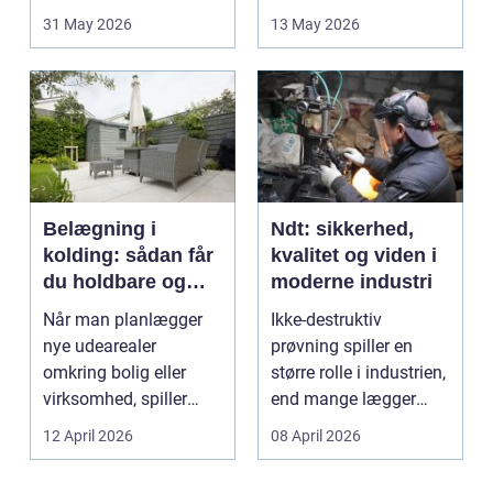
opstår fra dag til...
godt bur gi...
31 May 2026
13 May 2026
Belægning i
Ndt: sikkerhed,
kolding: sådan får
kvalitet og viden i
du holdbare og
moderne industri
flotte udearealer
Når man planlægger
Ikke-destruktiv
nye udearealer
prøvning spiller en
omkring bolig eller
større rolle i industrien,
virksomhed, spiller
end mange lægger
belægningen en helt
mærke til i hverdage...
12 April 2026
08 April 2026
centra...