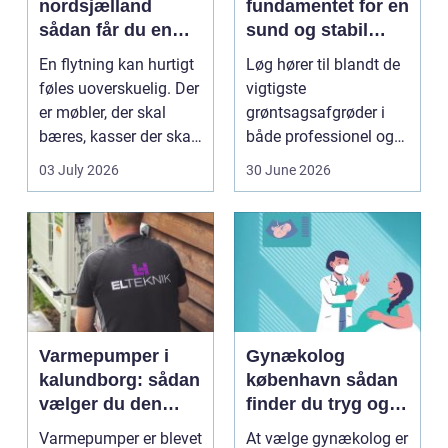
nordsjælland
fundamentet for en
sådan får du en
sund og stabil
tryg og effektiv
løgavl
En flytning kan hurtigt
Løg hører til blandt de
flytning
føles uoverskuelig. Der
vigtigste
er møbler, der skal
grøntsagsafgrøder i
bæres, kasser der skal
både professionel og
pakkes, o...
hobbybaseret
03 July 2026
30 June 2026
dyrkning. Ba...
Varmepumper i
Gynækolog
kalundborg: sådan
københavn sådan
vælger du den
finder du tryg og
rigtige løsning
professionel hjælp
Varmepumper er blevet
At vælge gynækolog er