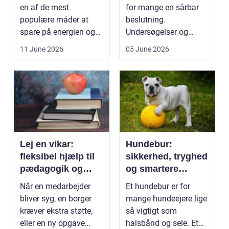
en af de mest
for mange en sårbar
populære måder at
beslutning.
spare på energien og
Undersøgelser og
få et bedre indeklima
behandlinger foregår i
11 June 2026
05 June 2026
på....
intime...
Lej en vikar:
Hundebur:
fleksibel hjælp til
sikkerhed, tryghed
pædagogik og
og smartere
sundhed
hverdag med hund
Når en medarbejder
Et hundebur er for
bliver syg, en borger
mange hundeejere lige
kræver ekstra støtte,
så vigtigt som
eller en ny opgave
halsbånd og sele. Et