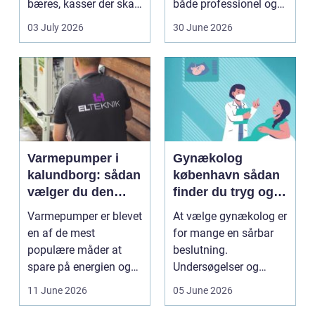
bæres, kasser der skal
både professionel og
pakkes, o...
hobbybaseret
03 July 2026
30 June 2026
dyrkning. Ba...
Varmepumper i
Gynækolog
kalundborg: sådan
københavn sådan
vælger du den
finder du tryg og
rigtige løsning
professionel hjælp
Varmepumper er blevet
At vælge gynækolog er
en af de mest
for mange en sårbar
populære måder at
beslutning.
spare på energien og
Undersøgelser og
få et bedre indeklima
behandlinger foregår i
11 June 2026
05 June 2026
på....
intime...