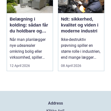
Belægning i
Ndt: sikkerhed,
kolding: sådan får
kvalitet og viden i
du holdbare og
moderne industri
flotte udearealer
Når man planlægger
Ikke-destruktiv
nye udearealer
prøvning spiller en
omkring bolig eller
større rolle i industrien,
virksomhed, spiller
end mange lægger
belægningen en helt
mærke til i hverdage...
12 April 2026
08 April 2026
centra...
Address