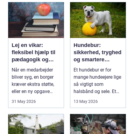
Lej en vikar:
Hundebur:
fleksibel hjælp til
sikkerhed, tryghed
pædagogik og
og smartere
sundhed
hverdag med hund
Når en medarbejder
Et hundebur er for
bliver syg, en borger
mange hundeejere lige
kræver ekstra støtte,
så vigtigt som
eller en ny opgave
halsbånd og sele. Et
opstår fra dag til...
godt bur gi...
31 May 2026
13 May 2026