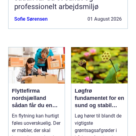
professionelt arbejdsmiljø
Sofie Sørensen
01 August 2026
Flyttefirma
Løgfrø
nordsjælland
fundamentet for en
sådan får du en
sund og stabil
tryg og effektiv
løgavl
En flytning kan hurtigt
Løg hører til blandt de
flytning
føles uoverskuelig. Der
vigtigste
er møbler, der skal
grøntsagsafgrøder i