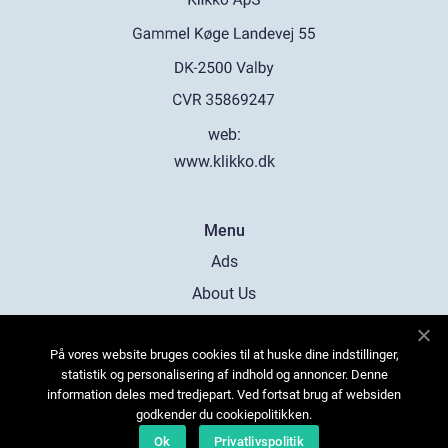
web:
www.klikko.dk
Menu
Ads
About Us
Cookies
På vores website bruges cookies til at huske dine indstillinger,
Contact
statistik og personalisering af indhold og annoncer. Denne
Sitemap
information deles med tredjepart. Ved fortsat brug af websiden
godkender du cookiepolitikken.
Ok
Privatlivspolitik