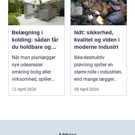
Belægning i
Ndt: sikkerhed,
kolding: sådan får
kvalitet og viden i
du holdbare og
moderne industri
flotte udearealer
Når man planlægger
Ikke-destruktiv
nye udearealer
prøvning spiller en
omkring bolig eller
større rolle i industrien,
virksomhed, spiller
end mange lægger
belægningen en helt
mærke til i hverdage...
12 April 2026
08 April 2026
centra...
Address