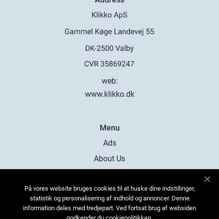
web:
www.klikko.dk
Menu
Ads
About Us
Cookies
På vores website bruges cookies til at huske dine indstillinger,
Contact
statistik og personalisering af indhold og annoncer. Denne
Sitemap
information deles med tredjepart. Ved fortsat brug af websiden
godkender du cookiepolitikken.