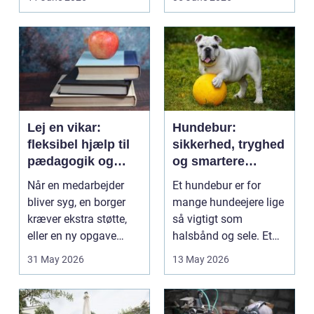
på....
intime...
Lej en vikar:
Hundebur:
fleksibel hjælp til
sikkerhed, tryghed
pædagogik og
og smartere
sundhed
hverdag med hund
Når en medarbejder
Et hundebur er for
bliver syg, en borger
mange hundeejere lige
kræver ekstra støtte,
så vigtigt som
eller en ny opgave
halsbånd og sele. Et
opstår fra dag til...
godt bur gi...
31 May 2026
13 May 2026