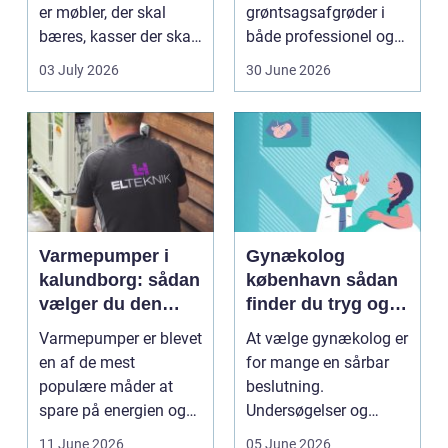
er møbler, der skal
grøntsagsafgrøder i
bæres, kasser der skal
både professionel og
pakkes, o...
hobbybaseret
03 July 2026
30 June 2026
dyrkning. Ba...
Varmepumper i
Gynækolog
kalundborg: sådan
københavn sådan
vælger du den
finder du tryg og
rigtige løsning
professionel hjælp
Varmepumper er blevet
At vælge gynækolog er
en af de mest
for mange en sårbar
populære måder at
beslutning.
spare på energien og
Undersøgelser og
få et bedre indeklima
behandlinger foregår i
11 June 2026
05 June 2026