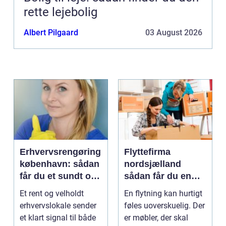
rette lejebolig
Albert Pilgaard
03 August 2026
Erhvervsrengøring
Flyttefirma
københavn: sådan
nordsjælland
får du et sundt og
sådan får du en
professionelt
tryg og effektiv
Et rent og velholdt
En flytning kan hurtigt
arbejdsmiljø
flytning
erhvervslokale sender
føles uoverskuelig. Der
et klart signal til både
er møbler, der skal