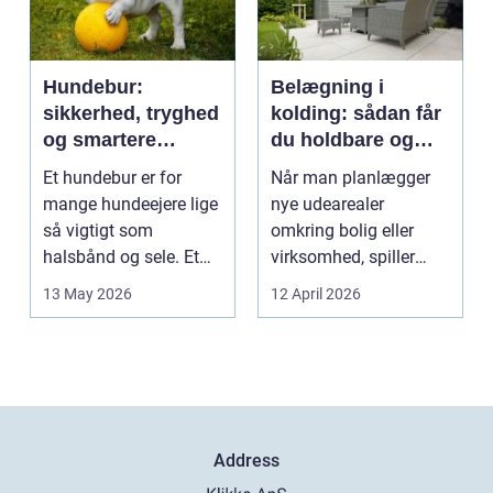
Hundebur:
Belægning i
sikkerhed, tryghed
kolding: sådan får
og smartere
du holdbare og
hverdag med hund
flotte udearealer
Et hundebur er for
Når man planlægger
mange hundeejere lige
nye udearealer
så vigtigt som
omkring bolig eller
halsbånd og sele. Et
virksomhed, spiller
godt bur gi...
belægningen en helt
13 May 2026
12 April 2026
centra...
Address