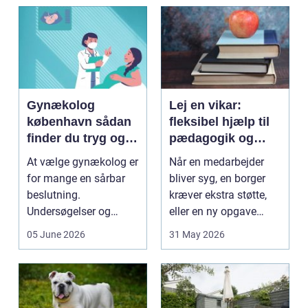
Gynækolog
Lej en vikar:
københavn sådan
fleksibel hjælp til
finder du tryg og
pædagogik og
professionel hjælp
sundhed
At vælge gynækolog er
Når en medarbejder
for mange en sårbar
bliver syg, en borger
beslutning.
kræver ekstra støtte,
Undersøgelser og
eller en ny opgave
behandlinger foregår i
opstår fra dag til...
05 June 2026
31 May 2026
intime...