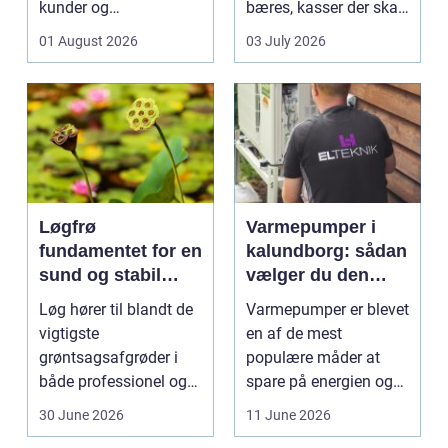
kunder og
bæres, kasser der skal
medarbejdere. Mange
pakkes, o...
01 August 2026
03 July 2026
vir...
Løgfrø
Varmepumper i
fundamentet for en
kalundborg: sådan
sund og stabil
vælger du den
løgavl
rigtige løsning
Løg hører til blandt de
Varmepumper er blevet
vigtigste
en af de mest
grøntsagsafgrøder i
populære måder at
både professionel og
spare på energien og
hobbybaseret
få et bedre indeklima
30 June 2026
11 June 2026
dyrkning. Ba...
på....