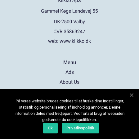
web:
www.klikko.dk
Menu
Ads
About Us
Cookies
På vores website bruges cookies til at huske dine indstillinger,
Contact
statistik og personalisering af indhold og annoncer. Denne
Sitemap
information deles med tredjepart. Ved fortsat brug af websiden
godkender du cookiepolitikken.
Ok
Privatlivspolitik