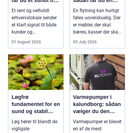
får du et sundt og
sådan får du en
professionelt
tryg og effektiv
Et rent og velholdt
En flytning kan hurtigt
arbejdsmiljø
flytning
erhvervslokale sender
føles uoverskuelig. Der
et klart signal til både
er møbler, der skal
kunder og
bæres, kasser der skal
medarbejdere. Mange
pakkes, o...
01 August 2026
03 July 2026
vir...
Løgfrø
Varmepumper i
fundamentet for en
kalundborg: sådan
sund og stabil
vælger du den
løgavl
rigtige løsning
Løg hører til blandt de
Varmepumper er blevet
vigtigste
en af de mest