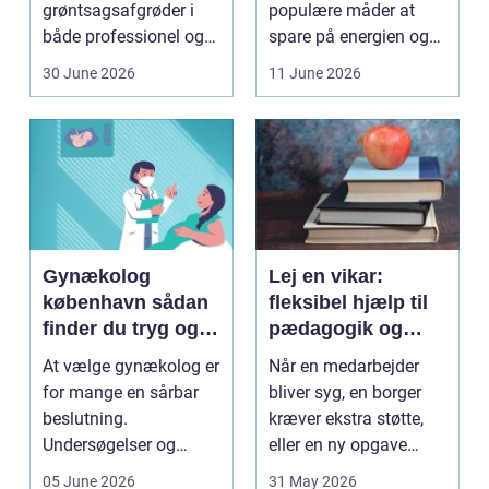
grøntsagsafgrøder i
populære måder at
både professionel og
spare på energien og
hobbybaseret
få et bedre indeklima
30 June 2026
11 June 2026
dyrkning. Ba...
på....
Gynækolog
Lej en vikar:
københavn sådan
fleksibel hjælp til
finder du tryg og
pædagogik og
professionel hjælp
sundhed
At vælge gynækolog er
Når en medarbejder
for mange en sårbar
bliver syg, en borger
beslutning.
kræver ekstra støtte,
Undersøgelser og
eller en ny opgave
behandlinger foregår i
opstår fra dag til...
05 June 2026
31 May 2026