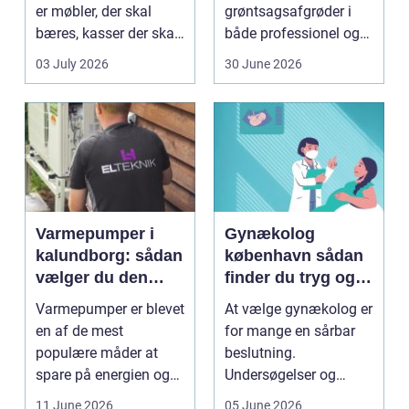
er møbler, der skal
grøntsagsafgrøder i
bæres, kasser der skal
både professionel og
pakkes, o...
hobbybaseret
03 July 2026
30 June 2026
dyrkning. Ba...
Varmepumper i
Gynækolog
kalundborg: sådan
københavn sådan
vælger du den
finder du tryg og
rigtige løsning
professionel hjælp
Varmepumper er blevet
At vælge gynækolog er
en af de mest
for mange en sårbar
populære måder at
beslutning.
spare på energien og
Undersøgelser og
få et bedre indeklima
behandlinger foregår i
11 June 2026
05 June 2026