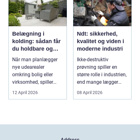
Belægning i
Ndt: sikkerhed,
kolding: sådan får
kvalitet og viden i
du holdbare og
moderne industri
flotte udearealer
Når man planlægger
Ikke-destruktiv
nye udearealer
prøvning spiller en
omkring bolig eller
større rolle i industrien,
virksomhed, spiller
end mange lægger
belægningen en helt
mærke til i hverdage...
12 April 2026
08 April 2026
centra...
Address