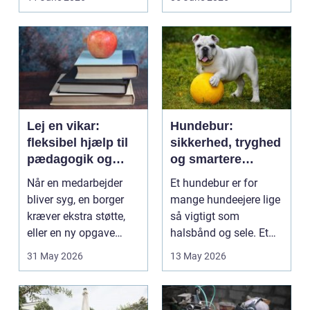
på....
intime...
Lej en vikar:
Hundebur:
fleksibel hjælp til
sikkerhed, tryghed
pædagogik og
og smartere
sundhed
hverdag med hund
Når en medarbejder
Et hundebur er for
bliver syg, en borger
mange hundeejere lige
kræver ekstra støtte,
så vigtigt som
eller en ny opgave
halsbånd og sele. Et
opstår fra dag til...
godt bur gi...
31 May 2026
13 May 2026