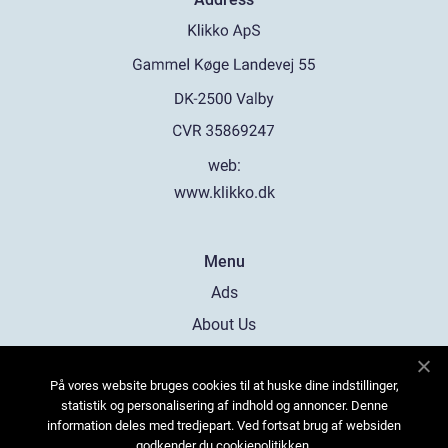
web:
www.klikko.dk
Menu
Ads
About Us
Cookies
På vores website bruges cookies til at huske dine indstillinger,
Contact
statistik og personalisering af indhold og annoncer. Denne
Sitemap
information deles med tredjepart. Ved fortsat brug af websiden
godkender du cookiepolitikken.