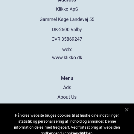
web:
www.klikko.dk
Menu
Ads
About Us
Cookies
På vores website bruges cookies til at huske dine indstillinger,
Contact
statistik og personalisering af indhold og annoncer. Denne
Sitemap
information deles med tredjepart. Ved fortsat brug af websiden
godkender du cookiepolitikken.