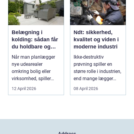
Belægning i
Ndt: sikkerhed,
kolding: sådan får
kvalitet og viden i
du holdbare og
moderne industri
flotte udearealer
Når man planlægger
Ikke-destruktiv
nye udearealer
prøvning spiller en
omkring bolig eller
større rolle i industrien,
virksomhed, spiller
end mange lægger
belægningen en helt
mærke til i hverdage...
12 April 2026
08 April 2026
centra...
Address