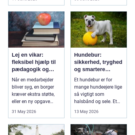
på....
intime...
Lej en vikar:
Hundebur:
fleksibel hjælp til
sikkerhed, tryghed
pædagogik og
og smartere
sundhed
hverdag med hund
Når en medarbejder
Et hundebur er for
bliver syg, en borger
mange hundeejere lige
kræver ekstra støtte,
så vigtigt som
eller en ny opgave
halsbånd og sele. Et
opstår fra dag til...
godt bur gi...
31 May 2026
13 May 2026