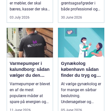
er møbler, der skal
grøntsagsafgrøder i
bæres, kasser der skal
både professionel og
pakkes, o...
hobbybaseret
03 July 2026
30 June 2026
dyrkning. Ba...
Varmepumper i
Gynækolog
kalundborg: sådan
københavn sådan
vælger du den
finder du tryg og
rigtige løsning
professionel hjælp
Varmepumper er blevet
At vælge gynækolog er
en af de mest
for mange en sårbar
populære måder at
beslutning.
spare på energien og
Undersøgelser og
få et bedre indeklima
behandlinger foregår i
11 June 2026
05 June 2026