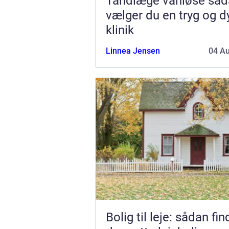
Tandlæge vanløse sådan
vælger du en tryg og d
klinik
Linnea Jensen
04 A
Bolig til leje: sådan fi