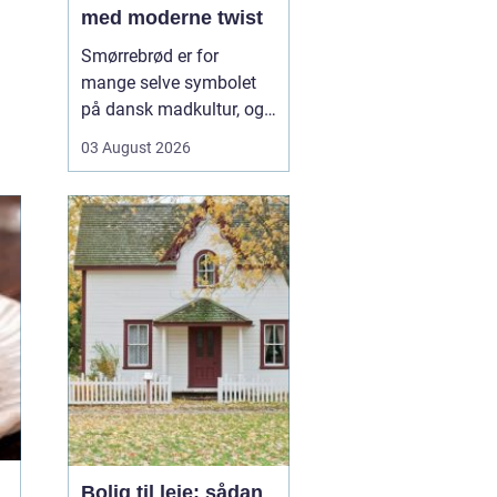
med moderne twist
Smørrebrød er for
mange selve symbolet
på dansk madkultur, og i
Aalborg lever traditionen
03 August 2026
i bedste velgående. Her
finder du både de helt
klassiske stykker med
sild, æg og rejer og nyere
udgaver med grøntsager,
specialiteter fra lokale
slagtere og kre...
Bolig til leje: sådan