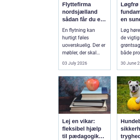
Flyttefirma
Løgfrø
nordsjælland
fundam
sådan får du en
en sun
tryg og effektiv
stabil 
En flytning kan
Løg hører
flytning
hurtigt føles
de vigtig
uoverskuelig. Der er
grøntsag
møbler, der skal
både pro
bæres, kasser der
og hobb
03 July 2026
30 June 
skal pakkes, o...
dyrkning.
Lej en vikar:
Hundeb
fleksibel hjælp
sikker
til pædagogik
tryghe