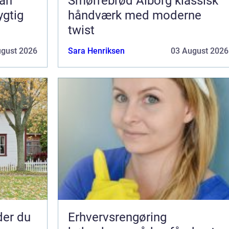
Smørrebrød Ålborg klassisk
ygtig
håndværk med moderne
twist
ugust 2026
Sara Henriksen
03 August 2026
nder du
Erhvervsrengøring