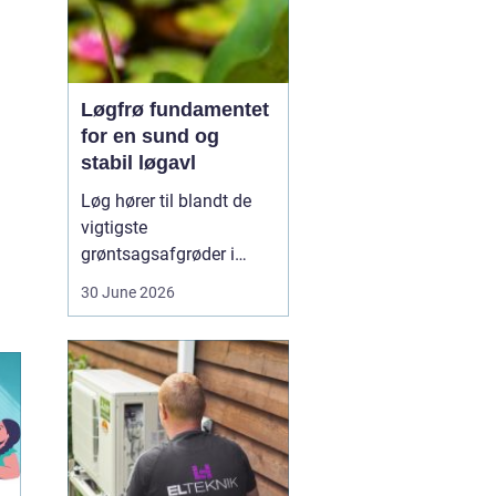
Løgfrø fundamentet
for en sund og
stabil løgavl
Løg hører til blandt de
vigtigste
grøntsagsafgrøder i
både professionel og
30 June 2026
hobbybaseret dyrkning.
Bag ethvert sundt og
ensartet løg ligger et
veludviklet
Løgfrø
, som
er tilpasset klima,
jordtype og
dyrkningssy...