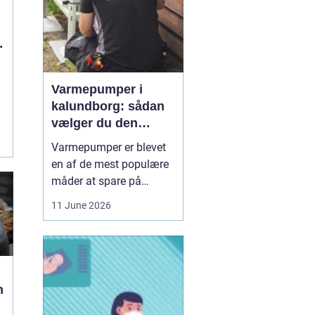
Varmepumper i
kalundborg: sådan
vælger du den
rigtige løsning
Varmepumper er blevet
en af de mest populære
måder at spare på
energien og få et bedre
11 June 2026
indeklima på. Mange
husstande i og omkring
Kalundborg står over for
samme spørgsmål: Skal
vi skifte den gamle
n
varmekilde ud, og er en