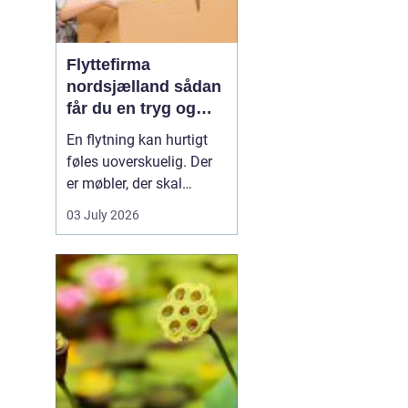
Flyttefirma
nordsjælland sådan
får du en tryg og
effektiv flytning
En flytning kan hurtigt
føles uoverskuelig. Der
er møbler, der skal
bæres, kasser der skal
03 July 2026
pakkes, og ofte en stram
tidsplan at leve op til.
Mange i Nordsjælland
vælger derfor at bruge et
professionelt flyttefirma,
som kan tage sig af det
tunge arbej...