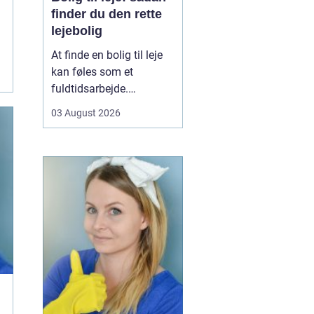
finder du den rette
lejebolig
At finde en bolig til leje
kan føles som et
fuldtidsarbejde.
Udbuddet er stort,
03 August 2026
priserne varierer, og det
kan være svært at
gennemskue, hvad du
egentlig får for pengene.
Samtidig fylder
spørgsmål om
beliggenhed, ...