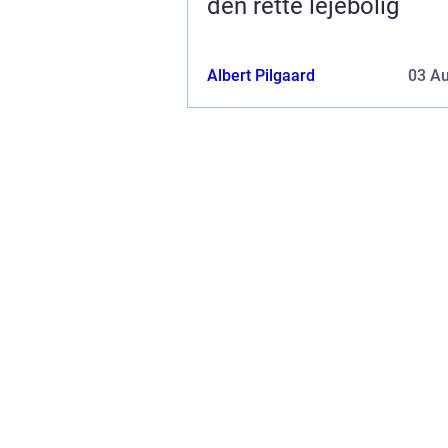
den rette lejebolig
Albert Pilgaard
03 A