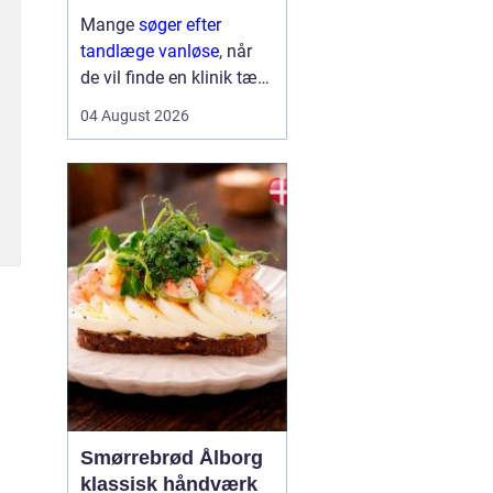
Mange
søger efter
tandlæge vanløse
, når
de vil finde en klinik tæt
på hjemmet, der både er
04 August 2026
fagligt stærk og god til
at skabe ro i maven. For
flere handler valget ikke
kun om pris og
beliggenhed, men i h...
Smørrebrød Ålborg
klassisk håndværk