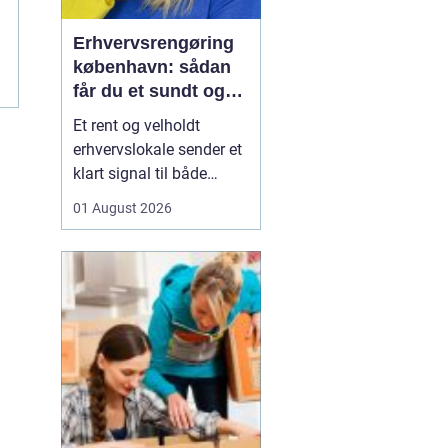
Erhvervsrengøring
københavn: sådan
får du et sundt og
professionelt
Et rent og velholdt
arbejdsmiljø
erhvervslokale sender et
klart signal til både
kunder og medarbejdere.
01 August 2026
Mange virksomheder i
København opdager
først værdien af
professionel rengøring,
når støvniveauet stiger,
medarbejdere klager
over indeklimaet, eller
kunder kom...