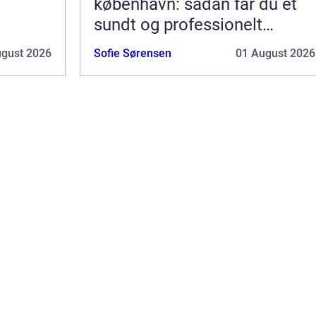
københavn: sådan får du et
sundt og professionelt
arbejdsmiljø
ugust 2026
Sofie Sørensen
01 August 2026