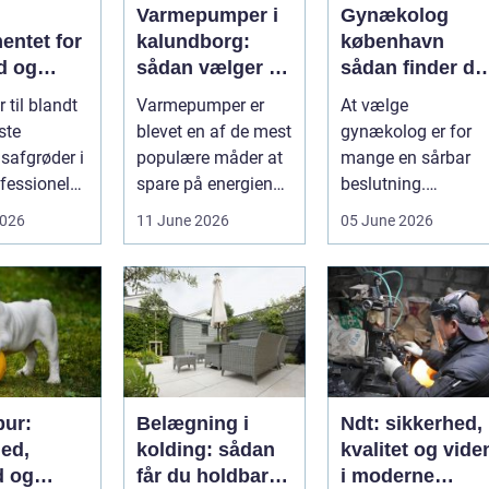
Varmepumper i
Gynækolog
entet for
kalundborg:
københavn
d og
sådan vælger du
sådan finder du
løgavl
den rigtige
tryg og
 til blandt
Varmepumper er
At vælge
løsning
professionel
ste
blevet en af de mest
gynækolog er for
hjælp
safgrøder i
populære måder at
mange en sårbar
fessionel
spare på energien
beslutning.
ybaseret
og få et bedre
Undersøgelser og
2026
11 June 2026
05 June 2026
 Ba...
indeklima på....
behandlinger
foregår i intime...
ur:
Belægning i
Ndt: sikkerhed,
hed,
kolding: sådan
kvalitet og vide
d og
får du holdbare
i moderne