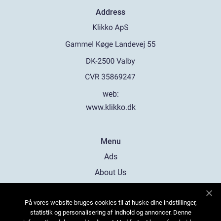
Address
web:
www.klikko.dk
Menu
Ads
About Us
Cookies
På vores website bruges cookies til at huske dine indstillinger,
Contact
statistik og personalisering af indhold og annoncer. Denne
Sitemap