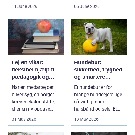
få et bedre indeklima
behandlinger foregår i
11 June 2026
05 June 2026
på....
intime...
Lej en vikar:
Hundebur:
fleksibel hjælp til
sikkerhed, tryghed
pædagogik og
og smartere
sundhed
hverdag med hund
Når en medarbejder
Et hundebur er for
bliver syg, en borger
mange hundeejere lige
kræver ekstra støtte,
så vigtigt som
eller en ny opgave
halsbånd og sele. Et
opstår fra dag til...
godt bur gi...
31 May 2026
13 May 2026