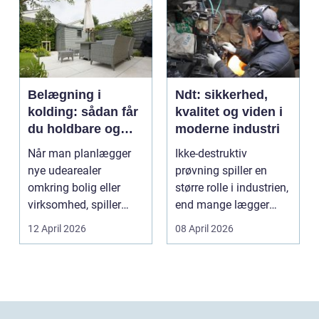
Belægning i
Ndt: sikkerhed,
kolding: sådan får
kvalitet og viden i
du holdbare og
moderne industri
flotte udearealer
Når man planlægger
Ikke-destruktiv
nye udearealer
prøvning spiller en
omkring bolig eller
større rolle i industrien,
virksomhed, spiller
end mange lægger
belægningen en helt
mærke til i hverdage...
12 April 2026
08 April 2026
centra...