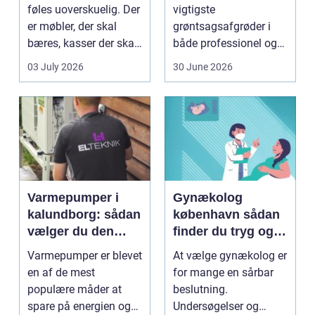
flytning
føles uoverskuelig. Der
vigtigste
er møbler, der skal
grøntsagsafgrøder i
bæres, kasser der skal
både professionel og
pakkes, o...
hobbybaseret
03 July 2026
30 June 2026
dyrkning. Ba...
Varmepumper i
Gynækolog
kalundborg: sådan
københavn sådan
vælger du den
finder du tryg og
rigtige løsning
professionel hjælp
Varmepumper er blevet
At vælge gynækolog er
en af de mest
for mange en sårbar
populære måder at
beslutning.
spare på energien og
Undersøgelser og