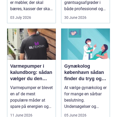
er møbler, der skal
grøntsagsafgrøder i
bæres, kasser der skal
både professionel og
pakkes, o...
hobbybaseret
03 July 2026
30 June 2026
dyrkning. Ba...
Varmepumper i
Gynækolog
kalundborg: sådan
københavn sådan
vælger du den
finder du tryg og
rigtige løsning
professionel hjælp
Varmepumper er blevet
At vælge gynækolog er
en af de mest
for mange en sårbar
populære måder at
beslutning.
spare på energien og
Undersøgelser og
få et bedre indeklima
behandlinger foregår i
11 June 2026
05 June 2026