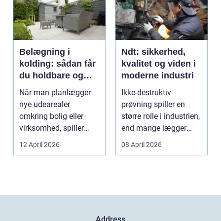
Belægning i
Ndt: sikkerhed,
kolding: sådan får
kvalitet og viden i
du holdbare og
moderne industri
flotte udearealer
Når man planlægger
Ikke-destruktiv
nye udearealer
prøvning spiller en
omkring bolig eller
større rolle i industrien,
virksomhed, spiller
end mange lægger
belægningen en helt
mærke til i hverdage...
12 April 2026
08 April 2026
centra...
Address