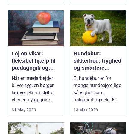
på....
intime...
Lej en vikar:
Hundebur:
fleksibel hjælp til
sikkerhed, tryghed
pædagogik og
og smartere
sundhed
hverdag med hund
Når en medarbejder
Et hundebur er for
bliver syg, en borger
mange hundeejere lige
kræver ekstra støtte,
så vigtigt som
eller en ny opgave
halsbånd og sele. Et
opstår fra dag til...
godt bur gi...
31 May 2026
13 May 2026