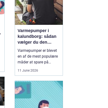
Varmepumper i
kalundborg: sådan
vælger du den
rigtige løsning
Varmepumper er blevet
en af de mest populære
måder at spare på
energien og få et bedre
11 June 2026
indeklima på. Mange
husstande i og omkring
Kalundborg står over for
samme spørgsmål: Skal
vi skifte den gamle
varmekilde ud, og er en