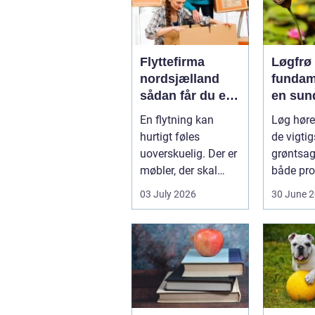
Flyttefirma
Løgfrø
nordsjælland
fundam
sådan får du en
en sun
tryg og effektiv
stabil 
En flytning kan
Løg hører
flytning
hurtigt føles
de vigtig
uoverskuelig. Der er
grøntsag
møbler, der skal
både pro
bæres, kasser der
og hobb
03 July 2026
30 June 
skal pakkes, o...
dyrkning.