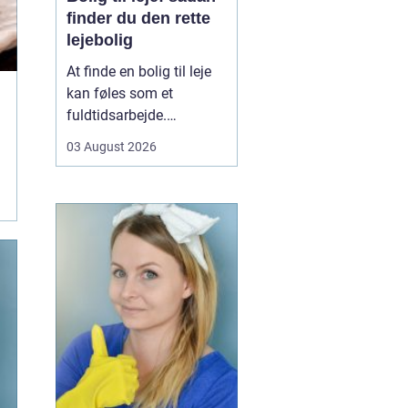
finder du den rette
lejebolig
At finde en bolig til leje
kan føles som et
fuldtidsarbejde.
Udbuddet er stort,
03 August 2026
priserne varierer, og det
kan være svært at
gennemskue, hvad du
egentlig får for pengene.
Samtidig fylder
spørgsmål om
beliggenhed, ...