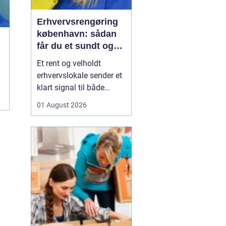
Erhvervsrengøring
københavn: sådan
får du et sundt og
professionelt
Et rent og velholdt
arbejdsmiljø
erhvervslokale sender et
klart signal til både
kunder og medarbejdere.
01 August 2026
Mange virksomheder i
København opdager
først værdien af
professionel rengøring,
når støvniveauet stiger,
medarbejdere klager
over indeklimaet, eller
kunder kom...