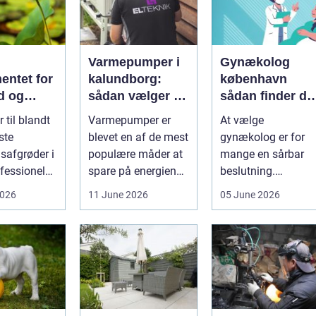
Varmepumper i
Gynækolog
entet for
kalundborg:
københavn
d og
sådan vælger du
sådan finder du
løgavl
den rigtige
tryg og
 til blandt
Varmepumper er
At vælge
løsning
professionel
ste
blevet en af de mest
gynækolog er for
hjælp
safgrøder i
populære måder at
mange en sårbar
fessionel
spare på energien
beslutning.
ybaseret
og få et bedre
Undersøgelser og
2026
11 June 2026
05 June 2026
 Ba...
indeklima på....
behandlinger
foregår i intime...