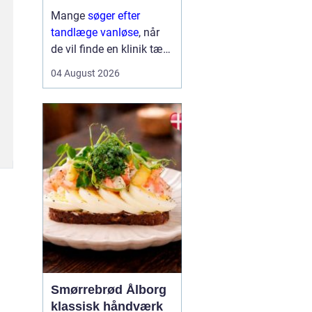
Mange
søger efter
tandlæge vanløse
, når
de vil finde en klinik tæt
på hjemmet, der både er
04 August 2026
fagligt stærk og god til
at skabe ro i maven. For
flere handler valget ikke
kun om pris og
beliggenhed, men i h...
Smørrebrød Ålborg
klassisk håndværk