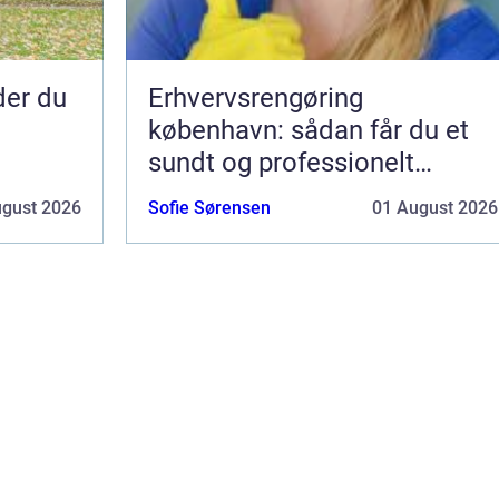
nder du
Erhvervsrengøring
københavn: sådan får du et
sundt og professionelt
arbejdsmiljø
ugust 2026
Sofie Sørensen
01 August 2026