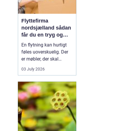
Flyttefirma
nordsjælland sådan
får du en tryg og
effektiv flytning
En flytning kan hurtigt
føles uoverskuelig. Der
er møbler, der skal
bæres, kasser der skal
03 July 2026
pakkes, og ofte en stram
tidsplan at leve op til.
Mange i Nordsjælland
vælger derfor at bruge et
professionelt flyttefirma,
som kan tage sig af det
tunge arbej...