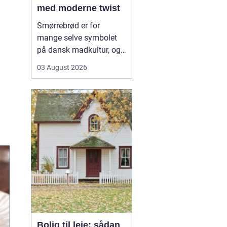
med moderne twist
Smørrebrød er for
mange selve symbolet
på dansk madkultur, og i
Aalborg lever traditionen
03 August 2026
i bedste velgående. Her
finder du både de helt
klassiske stykker med
sild, æg og rejer og nyere
udgaver med grøntsager,
specialiteter fra lokale
slagtere og kre...
Bolig til leje: sådan