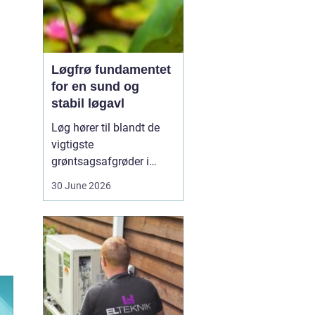
Løgfrø fundamentet
for en sund og
stabil løgavl
Løg hører til blandt de
vigtigste
grøntsagsafgrøder i
både professionel og
30 June 2026
hobbybaseret dyrkning.
Bag ethvert sundt og
ensartet løg ligger et
veludviklet
Løgfrø
, som
er tilpasset klima,
jordtype og
dyrkningssy...