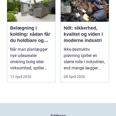
Belægning i
Ndt: sikkerhed,
kolding: sådan får
kvalitet og viden i
du holdbare og
moderne industri
flotte udearealer
Når man planlægger
Ikke-destruktiv
nye udearealer
prøvning spiller en
omkring bolig eller
større rolle i industrien,
virksomhed, spiller
end mange lægger
belægningen en helt
mærke til i hverdage...
12 April 2026
08 April 2026
centra...
Address