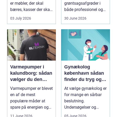
er møbler, der skal
grøntsagsafgrøder i
bæres, kasser der skal
både professionel og
pakkes, o...
hobbybaseret
03 July 2026
30 June 2026
dyrkning. Ba...
Varmepumper i
Gynækolog
kalundborg: sådan
københavn sådan
vælger du den
finder du tryg og
rigtige løsning
professionel hjælp
Varmepumper er blevet
At vælge gynækolog er
en af de mest
for mange en sårbar
populære måder at
beslutning.
spare på energien og
Undersøgelser og
få et bedre indeklima
behandlinger foregår i
11 June 2026
05 June 2026