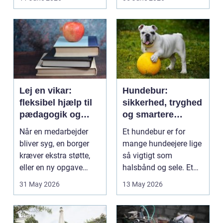
på....
intime...
Lej en vikar:
Hundebur:
fleksibel hjælp til
sikkerhed, tryghed
pædagogik og
og smartere
sundhed
hverdag med hund
Når en medarbejder
Et hundebur er for
bliver syg, en borger
mange hundeejere lige
kræver ekstra støtte,
så vigtigt som
eller en ny opgave
halsbånd og sele. Et
opstår fra dag til...
godt bur gi...
31 May 2026
13 May 2026