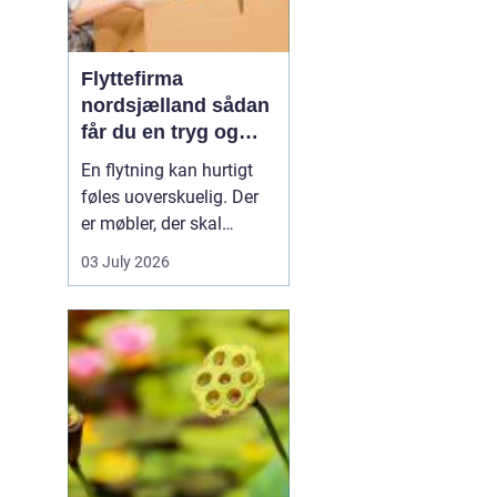
Flyttefirma
nordsjælland sådan
får du en tryg og
effektiv flytning
En flytning kan hurtigt
føles uoverskuelig. Der
er møbler, der skal
bæres, kasser der skal
03 July 2026
pakkes, og ofte en stram
tidsplan at leve op til.
Mange i Nordsjælland
vælger derfor at bruge et
professionelt flyttefirma,
som kan tage sig af det
tunge arbej...