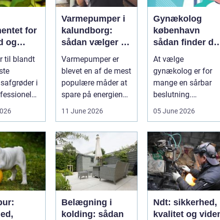
Varmepumper i
Gynækolog
entet for
kalundborg:
københavn
d og
sådan vælger du
sådan finder du
løgavl
den rigtige
tryg og
 til blandt
Varmepumper er
At vælge
løsning
professionel
ste
blevet en af de mest
gynækolog er for
hjælp
safgrøder i
populære måder at
mange en sårbar
fessionel
spare på energien
beslutning.
ybaseret
og få et bedre
Undersøgelser og
2026
11 June 2026
05 June 2026
 Ba...
indeklima på....
behandlinger
foregår i intime...
ur:
Belægning i
Ndt: sikkerhed,
hed,
kolding: sådan
kvalitet og vide