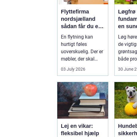
Flyttefirma
Løgfrø
nordsjælland
fundam
sådan får du en
en sun
tryg og effektiv
stabil 
En flytning kan
Løg hører
flytning
hurtigt føles
de vigtig
uoverskuelig. Der er
grøntsag
møbler, der skal
både pro
bæres, kasser der
og hobb
03 July 2026
30 June 
skal pakkes, o...
dyrkning.
Lej en vikar:
Hundeb
fleksibel hjælp
sikker