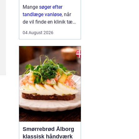
Mange
søger efter
tandlæge vanløse
, når
de vil finde en klinik tæt
på hjemmet, der både er
04 August 2026
fagligt stærk og god til
at skabe ro i maven. For
flere handler valget ikke
kun om pris og
beliggenhed, men i h...
Smørrebrød Ålborg
klassisk håndværk