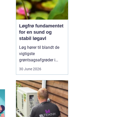
Løgfrø fundamentet
for en sund og
stabil løgavl
Løg hører til blandt de
vigtigste
grøntsagsafgrøder i
både professionel og
30 June 2026
hobbybaseret dyrkning.
Bag ethvert sundt og
ensartet løg ligger et
veludviklet
Løgfrø
, som
er tilpasset klima,
jordtype og
dyrkningssy...