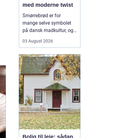
med moderne twist
Smørrebrød er for
mange selve symbolet
på dansk madkultur, og i
Aalborg lever traditionen
03 August 2026
i bedste velgående. Her
finder du både de helt
klassiske stykker med
sild, æg og rejer og nyere
udgaver med grøntsager,
specialiteter fra lokale
slagtere og kre...
Bolig til leje: sådan