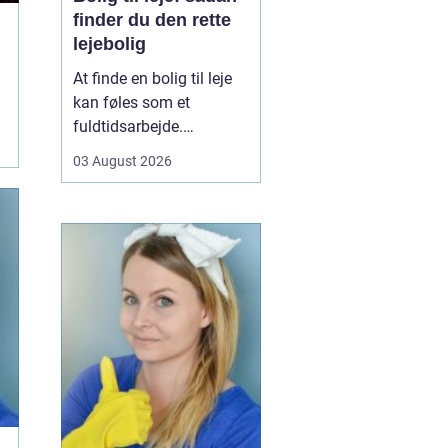
finder du den rette
lejebolig
At finde en bolig til leje
kan føles som et
fuldtidsarbejde.
Udbuddet er stort,
03 August 2026
priserne varierer, og det
kan være svært at
gennemskue, hvad du
egentlig får for pengene.
Samtidig fylder
spørgsmål om
beliggenhed, ...