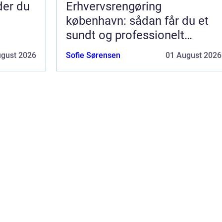
nder du
Erhvervsrengøring
københavn: sådan får du et
sundt og professionelt
arbejdsmiljø
ugust 2026
Sofie Sørensen
01 August 2026