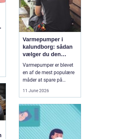
Varmepumper i
kalundborg: sådan
vælger du den
rigtige løsning
Varmepumper er blevet
en af de mest populære
måder at spare på
energien og få et bedre
11 June 2026
indeklima på. Mange
husstande i og omkring
Kalundborg står over for
samme spørgsmål: Skal
vi skifte den gamle
varmekilde ud, og er en
n