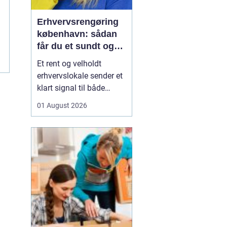
Erhvervsrengøring
københavn: sådan
får du et sundt og
professionelt
Et rent og velholdt
arbejdsmiljø
erhvervslokale sender et
klart signal til både
kunder og medarbejdere.
01 August 2026
Mange virksomheder i
København opdager
først værdien af
professionel rengøring,
når støvniveauet stiger,
medarbejdere klager
over indeklimaet, eller
kunder kom...