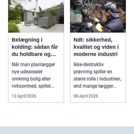
Belægning i
Ndt: sikkerhed,
kolding: sådan får
kvalitet og viden i
du holdbare og
moderne industri
flotte udearealer
Når man planlægger
Ikke-destruktiv
nye udearealer
prøvning spiller en
omkring bolig eller
større rolle i industrien,
virksomhed, spiller
end mange lægger
belægningen en helt
mærke til i hverdage...
12 April 2026
08 April 2026
centra...