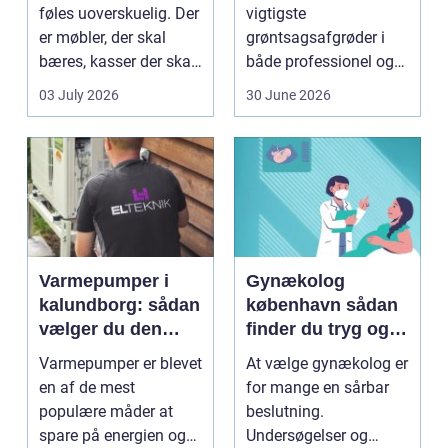
flytning
føles uoverskuelig. Der
vigtigste
er møbler, der skal
grøntsagsafgrøder i
bæres, kasser der skal
både professionel og
pakkes, o...
hobbybaseret
03 July 2026
30 June 2026
dyrkning. Ba...
Varmepumper i
Gynækolog
kalundborg: sådan
københavn sådan
vælger du den
finder du tryg og
rigtige løsning
professionel hjælp
Varmepumper er blevet
At vælge gynækolog er
en af de mest
for mange en sårbar
populære måder at
beslutning.
spare på energien og
Undersøgelser og