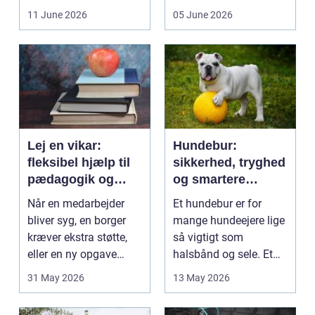
få et bedre indeklima
behandlinger foregår i
11 June 2026
05 June 2026
på....
intime...
Lej en vikar:
Hundebur:
fleksibel hjælp til
sikkerhed, tryghed
pædagogik og
og smartere
sundhed
hverdag med hund
Når en medarbejder
Et hundebur er for
bliver syg, en borger
mange hundeejere lige
kræver ekstra støtte,
så vigtigt som
eller en ny opgave
halsbånd og sele. Et
opstår fra dag til...
godt bur gi...
31 May 2026
13 May 2026