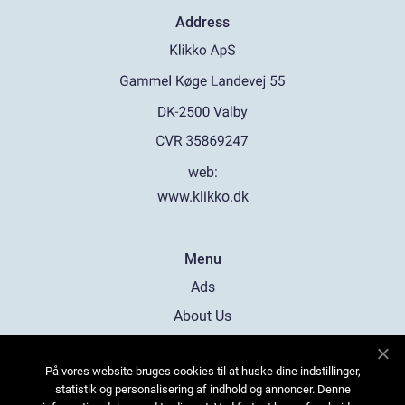
Address
web:
www.klikko.dk
Menu
Ads
About Us
Cookies
På vores website bruges cookies til at huske dine indstillinger,
Contact
statistik og personalisering af indhold og annoncer. Denne
Sitemap