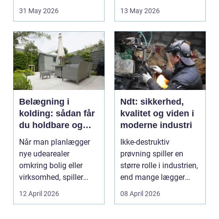
opstår fra dag til...
godt bur gi...
31 May 2026
13 May 2026
Belægning i
Ndt: sikkerhed,
kolding: sådan får
kvalitet og viden i
du holdbare og
moderne industri
flotte udearealer
Når man planlægger
Ikke-destruktiv
nye udearealer
prøvning spiller en
omkring bolig eller
større rolle i industrien,
virksomhed, spiller
end mange lægger
belægningen en helt
mærke til i hverdage...
12 April 2026
08 April 2026
centra...