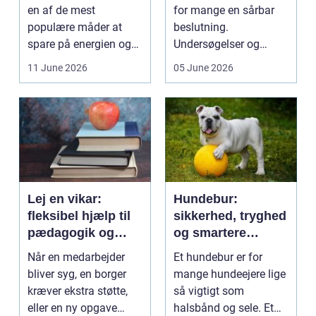
en af de mest
for mange en sårbar
populære måder at
beslutning.
spare på energien og
Undersøgelser og
få et bedre indeklima
behandlinger foregår i
11 June 2026
05 June 2026
på....
intime...
Lej en vikar:
Hundebur:
fleksibel hjælp til
sikkerhed, tryghed
pædagogik og
og smartere
sundhed
hverdag med hund
Når en medarbejder
Et hundebur er for
bliver syg, en borger
mange hundeejere lige
kræver ekstra støtte,
så vigtigt som
eller en ny opgave
halsbånd og sele. Et