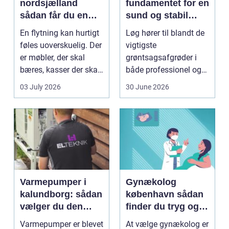
nordsjælland
fundamentet for en
sådan får du en
sund og stabil
tryg og effektiv
løgavl
En flytning kan hurtigt
Løg hører til blandt de
flytning
føles uoverskuelig. Der
vigtigste
er møbler, der skal
grøntsagsafgrøder i
bæres, kasser der skal
både professionel og
pakkes, o...
hobbybaseret
03 July 2026
30 June 2026
dyrkning. Ba...
Varmepumper i
Gynækolog
kalundborg: sådan
københavn sådan
vælger du den
finder du tryg og
rigtige løsning
professionel hjælp
Varmepumper er blevet
At vælge gynækolog er