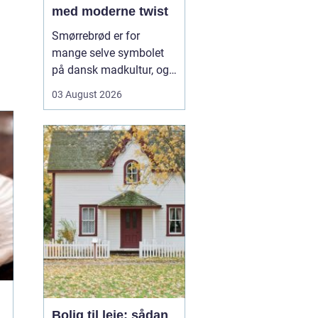
med moderne twist
Smørrebrød er for
mange selve symbolet
på dansk madkultur, og i
Aalborg lever traditionen
03 August 2026
i bedste velgående. Her
finder du både de helt
klassiske stykker med
sild, æg og rejer og nyere
udgaver med grøntsager,
specialiteter fra lokale
slagtere og kre...
Bolig til leje: sådan