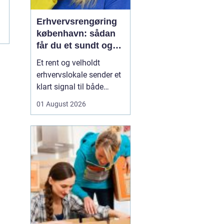
Erhvervsrengøring
københavn: sådan
får du et sundt og
professionelt
Et rent og velholdt
arbejdsmiljø
erhvervslokale sender et
klart signal til både
kunder og medarbejdere.
01 August 2026
Mange virksomheder i
København opdager
først værdien af
professionel rengøring,
når støvniveauet stiger,
medarbejdere klager
over indeklimaet, eller
kunder kom...