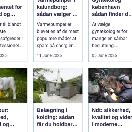
Varmepumper i
Gynækolog
entet for
kalundborg:
københavn
d og
sådan vælger du
sådan finder du
løgavl
den rigtige
tryg og
 til blandt
Varmepumper er
At vælge
løsning
professionel
ste
blevet en af de mest
gynækolog er for
hjælp
safgrøder i
populære måder at
mange en sårbar
fessionel
spare på energien
beslutning.
ybaseret
og få et bedre
Undersøgelser og
2026
11 June 2026
05 June 2026
 Ba...
indeklima på....
behandlinger
foregår i intime...
ur:
Belægning i
Ndt: sikkerhed,
hed,
kolding: sådan
kvalitet og vide
d og
får du holdbare
i moderne
re
og flotte
industri