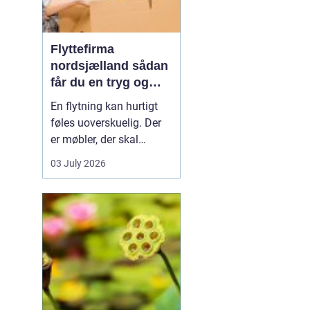
Flyttefirma
nordsjælland sådan
får du en tryg og
effektiv flytning
En flytning kan hurtigt
føles uoverskuelig. Der
er møbler, der skal
bæres, kasser der skal
03 July 2026
pakkes, og ofte en stram
tidsplan at leve op til.
Mange i Nordsjælland
vælger derfor at bruge et
professionelt flyttefirma,
som kan tage sig af det
tunge arbej...