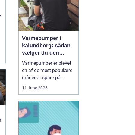
Varmepumper i
kalundborg: sådan
vælger du den
rigtige løsning
Varmepumper er blevet
en af de mest populære
måder at spare på
energien og få et bedre
11 June 2026
indeklima på. Mange
husstande i og omkring
Kalundborg står over for
samme spørgsmål: Skal
n
vi skifte den gamle
varmekilde ud, og er en