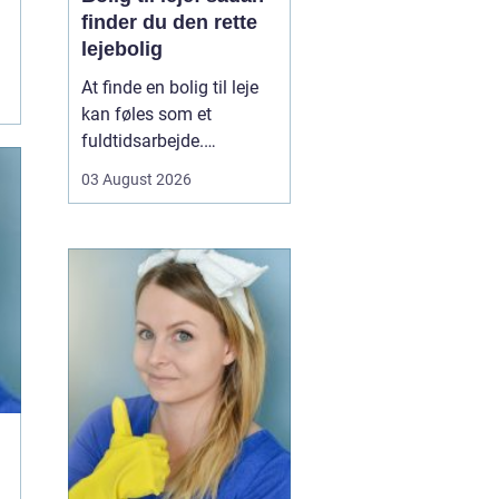
finder du den rette
lejebolig
At finde en bolig til leje
kan føles som et
fuldtidsarbejde.
Udbuddet er stort,
03 August 2026
priserne varierer, og det
kan være svært at
gennemskue, hvad du
egentlig får for pengene.
Samtidig fylder
spørgsmål om
beliggenhed, ...