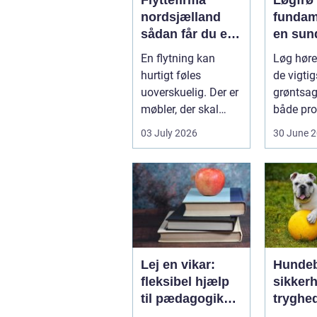
Flyttefirma
Løgfrø
nordsjælland
fundam
sådan får du en
en sun
tryg og effektiv
stabil 
En flytning kan
Løg hører
flytning
hurtigt føles
de vigtig
uoverskuelig. Der er
grøntsag
møbler, der skal
både pro
bæres, kasser der
og hobb
03 July 2026
30 June 
skal pakkes, o...
dyrkning.
Lej en vikar:
Hundeb
fleksibel hjælp
sikker
til pædagogik
tryghe
og sundhed
smarte