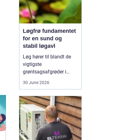
Løgfrø fundamentet
for en sund og
stabil løgavl
Løg hører til blandt de
vigtigste
grøntsagsafgrøder i
både professionel og
30 June 2026
hobbybaseret dyrkning.
Bag ethvert sundt og
ensartet løg ligger et
veludviklet
Løgfrø
, som
er tilpasset klima,
jordtype og
dyrkningssy...