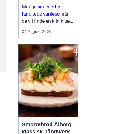
Mange
søger efter
tandlæge vanløse
, når
de vil finde en klinik tæt
på hjemmet, der både er
04 August 2026
fagligt stærk og god til
at skabe ro i maven. For
flere handler valget ikke
kun om pris og
beliggenhed, men i h...
Smørrebrød Ålborg
klassisk håndværk