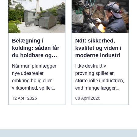
Belægning i
Ndt: sikkerhed,
kolding: sådan får
kvalitet og viden i
du holdbare og
moderne industri
flotte udearealer
Når man planlægger
Ikke-destruktiv
nye udearealer
prøvning spiller en
omkring bolig eller
større rolle i industrien,
virksomhed, spiller
end mange lægger
belægningen en helt
mærke til i hverdage...
12 April 2026
08 April 2026
centra...