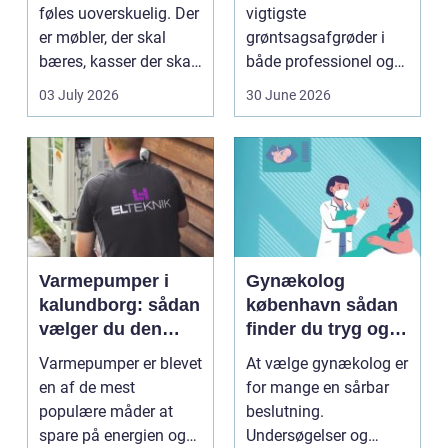
flytning
føles uoverskuelig. Der
vigtigste
er møbler, der skal
grøntsagsafgrøder i
bæres, kasser der skal
både professionel og
pakkes, o...
hobbybaseret
03 July 2026
30 June 2026
dyrkning. Ba...
Varmepumper i
Gynækolog
kalundborg: sådan
københavn sådan
vælger du den
finder du tryg og
rigtige løsning
professionel hjælp
Varmepumper er blevet
At vælge gynækolog er
en af de mest
for mange en sårbar
populære måder at
beslutning.
spare på energien og
Undersøgelser og