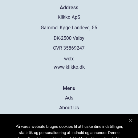
Address
web:
www.klikko.dk
Menu
Ads
About Us
Cookies
På vores website bruges cookies til at huske dine indstillinger,
Contact
statistik og personalisering af indhold og annoncer. Denne
Sitemap