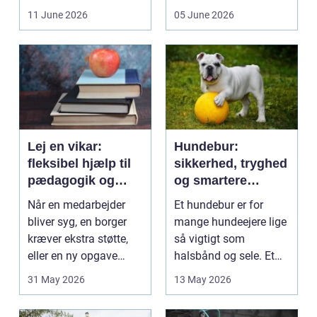
få et bedre indeklima
behandlinger foregår i
11 June 2026
05 June 2026
på....
intime...
Lej en vikar:
Hundebur:
fleksibel hjælp til
sikkerhed, tryghed
pædagogik og
og smartere
sundhed
hverdag med hund
Når en medarbejder
Et hundebur er for
bliver syg, en borger
mange hundeejere lige
kræver ekstra støtte,
så vigtigt som
eller en ny opgave
halsbånd og sele. Et
opstår fra dag til...
godt bur gi...
31 May 2026
13 May 2026