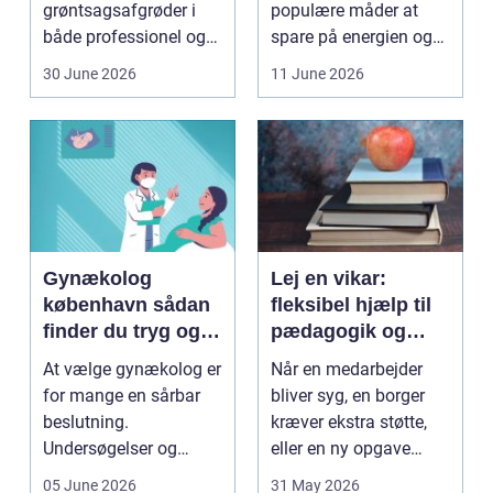
grøntsagsafgrøder i
populære måder at
både professionel og
spare på energien og
hobbybaseret
få et bedre indeklima
30 June 2026
11 June 2026
dyrkning. Ba...
på....
Gynækolog
Lej en vikar:
københavn sådan
fleksibel hjælp til
finder du tryg og
pædagogik og
professionel hjælp
sundhed
At vælge gynækolog er
Når en medarbejder
for mange en sårbar
bliver syg, en borger
beslutning.
kræver ekstra støtte,
Undersøgelser og
eller en ny opgave
behandlinger foregår i
opstår fra dag til...
05 June 2026
31 May 2026