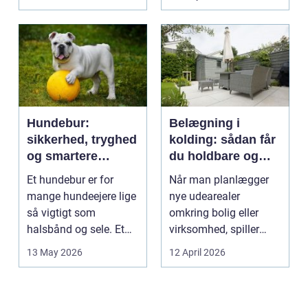
intime...
Hundebur:
Belægning i
sikkerhed, tryghed
kolding: sådan får
og smartere
du holdbare og
hverdag med hund
flotte udearealer
Et hundebur er for
Når man planlægger
mange hundeejere lige
nye udearealer
så vigtigt som
omkring bolig eller
halsbånd og sele. Et
virksomhed, spiller
godt bur gi...
belægningen en helt
13 May 2026
12 April 2026
centra...