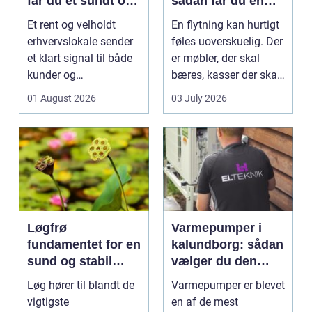
får du et sundt og
sådan får du en
professionelt
tryg og effektiv
Et rent og velholdt
En flytning kan hurtigt
arbejdsmiljø
flytning
erhvervslokale sender
føles uoverskuelig. Der
et klart signal til både
er møbler, der skal
kunder og
bæres, kasser der skal
medarbejdere. Mange
pakkes, o...
01 August 2026
03 July 2026
vir...
Løgfrø
Varmepumper i
fundamentet for en
kalundborg: sådan
sund og stabil
vælger du den
løgavl
rigtige løsning
Løg hører til blandt de
Varmepumper er blevet
vigtigste
en af de mest