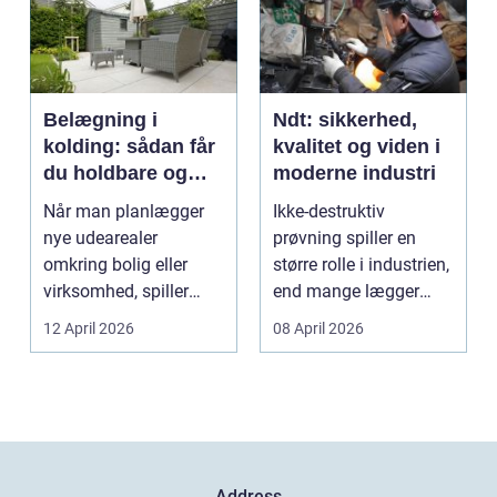
Belægning i
Ndt: sikkerhed,
kolding: sådan får
kvalitet og viden i
du holdbare og
moderne industri
flotte udearealer
Når man planlægger
Ikke-destruktiv
nye udearealer
prøvning spiller en
omkring bolig eller
større rolle i industrien,
virksomhed, spiller
end mange lægger
belægningen en helt
mærke til i hverdage...
12 April 2026
08 April 2026
centra...
Address