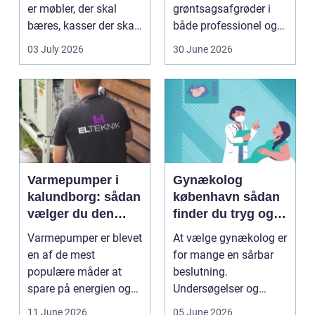
er møbler, der skal
grøntsagsafgrøder i
bæres, kasser der skal
både professionel og
pakkes, o...
hobbybaseret
03 July 2026
30 June 2026
dyrkning. Ba...
Varmepumper i
Gynækolog
kalundborg: sådan
københavn sådan
vælger du den
finder du tryg og
rigtige løsning
professionel hjælp
Varmepumper er blevet
At vælge gynækolog er
en af de mest
for mange en sårbar
populære måder at
beslutning.
spare på energien og
Undersøgelser og
få et bedre indeklima
behandlinger foregår i
11 June 2026
05 June 2026