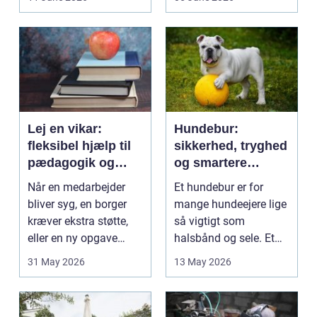
på....
intime...
Lej en vikar:
Hundebur:
fleksibel hjælp til
sikkerhed, tryghed
pædagogik og
og smartere
sundhed
hverdag med hund
Når en medarbejder
Et hundebur er for
bliver syg, en borger
mange hundeejere lige
kræver ekstra støtte,
så vigtigt som
eller en ny opgave
halsbånd og sele. Et
opstår fra dag til...
godt bur gi...
31 May 2026
13 May 2026