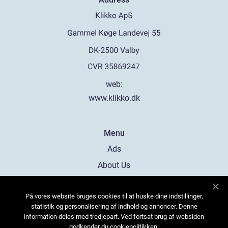
web:
www.klikko.dk
Menu
Ads
About Us
Cookies
På vores website bruges cookies til at huske dine indstillinger,
Contact
statistik og personalisering af indhold og annoncer. Denne
Sitemap
information deles med tredjepart. Ved fortsat brug af websiden
godkender du cookiepolitikken.