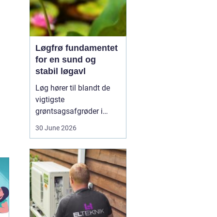
Løgfrø fundamentet
for en sund og
stabil løgavl
Løg hører til blandt de
vigtigste
grøntsagsafgrøder i
både professionel og
30 June 2026
hobbybaseret dyrkning.
Bag ethvert sundt og
ensartet løg ligger et
veludviklet
Løgfrø
, som
er tilpasset klima,
jordtype og
dyrkningssy...