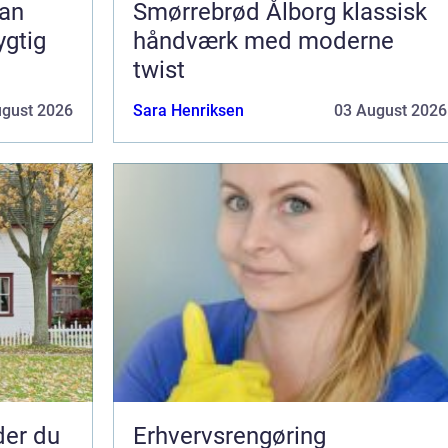
Smørrebrød Ålborg klassisk
ygtig
håndværk med moderne
twist
ugust 2026
Sara Henriksen
03 August 2026
nder du
Erhvervsrengøring