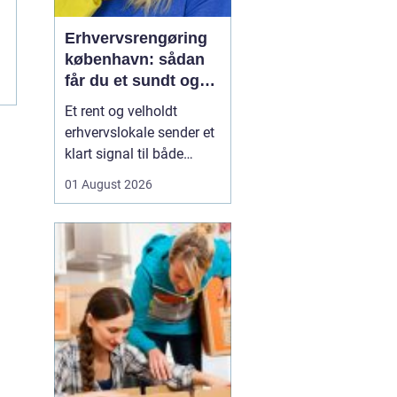
Erhvervsrengøring
københavn: sådan
får du et sundt og
professionelt
Et rent og velholdt
arbejdsmiljø
erhvervslokale sender et
klart signal til både
kunder og medarbejdere.
01 August 2026
Mange virksomheder i
København opdager
først værdien af
professionel rengøring,
når støvniveauet stiger,
medarbejdere klager
over indeklimaet, eller
kunder kom...