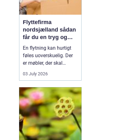
Flyttefirma
nordsjælland sådan
får du en tryg og
effektiv flytning
En flytning kan hurtigt
føles uoverskuelig. Der
er møbler, der skal
bæres, kasser der skal
03 July 2026
pakkes, og ofte en stram
tidsplan at leve op til.
Mange i Nordsjælland
vælger derfor at bruge et
professionelt flyttefirma,
som kan tage sig af det
tunge arbej...