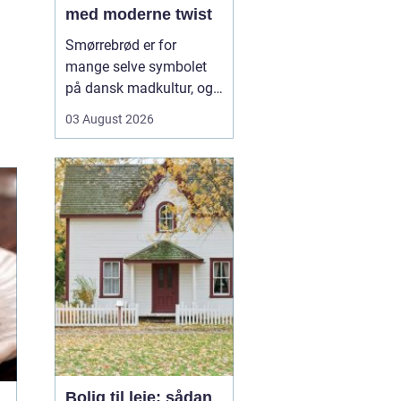
med moderne twist
Smørrebrød er for
mange selve symbolet
på dansk madkultur, og i
Aalborg lever traditionen
03 August 2026
i bedste velgående. Her
finder du både de helt
klassiske stykker med
sild, æg og rejer og nyere
udgaver med grøntsager,
specialiteter fra lokale
slagtere og kre...
Bolig til leje: sådan