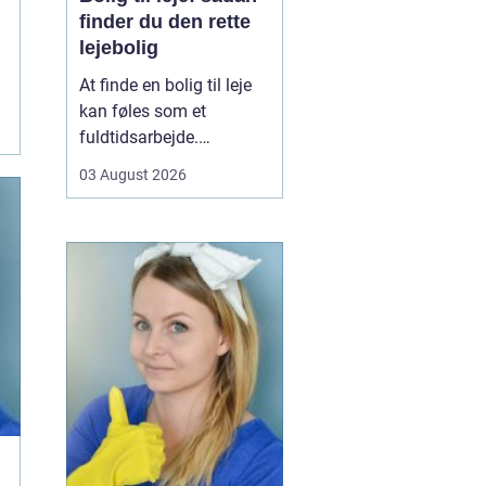
finder du den rette
lejebolig
At finde en bolig til leje
kan føles som et
fuldtidsarbejde.
Udbuddet er stort,
03 August 2026
priserne varierer, og det
kan være svært at
gennemskue, hvad du
egentlig får for pengene.
Samtidig fylder
spørgsmål om
beliggenhed, ...