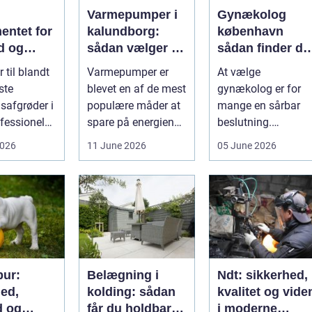
Varmepumper i
Gynækolog
entet for
kalundborg:
københavn
d og
sådan vælger du
sådan finder du
løgavl
den rigtige
tryg og
 til blandt
Varmepumper er
At vælge
løsning
professionel
ste
blevet en af de mest
gynækolog er for
hjælp
safgrøder i
populære måder at
mange en sårbar
fessionel
spare på energien
beslutning.
ybaseret
og få et bedre
Undersøgelser og
2026
11 June 2026
05 June 2026
 Ba...
indeklima på....
behandlinger
foregår i intime...
ur:
Belægning i
Ndt: sikkerhed,
hed,
kolding: sådan
kvalitet og vide
d og
får du holdbare
i moderne