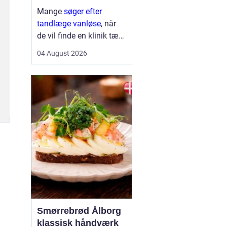
Mange
søger efter
tandlæge vanløse
, når
de vil finde en klinik tæt
på hjemmet, der både er
04 August 2026
fagligt stærk og god til
at skabe ro i maven. For
flere handler valget ikke
kun om pris og
beliggenhed, men i h...
Smørrebrød Ålborg
klassisk håndværk