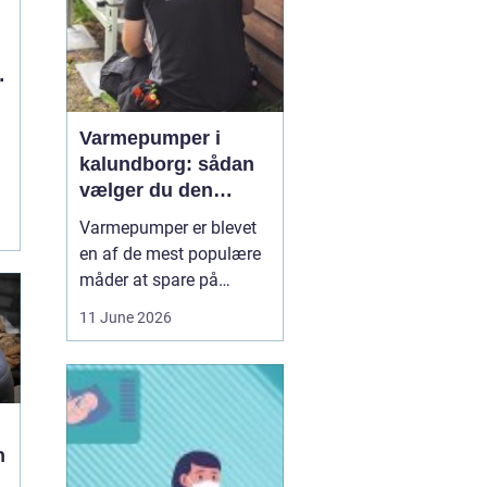
Varmepumper i
kalundborg: sådan
vælger du den
rigtige løsning
Varmepumper er blevet
en af de mest populære
måder at spare på
energien og få et bedre
11 June 2026
indeklima på. Mange
husstande i og omkring
Kalundborg står over for
samme spørgsmål: Skal
vi skifte den gamle
n
varmekilde ud, og er en