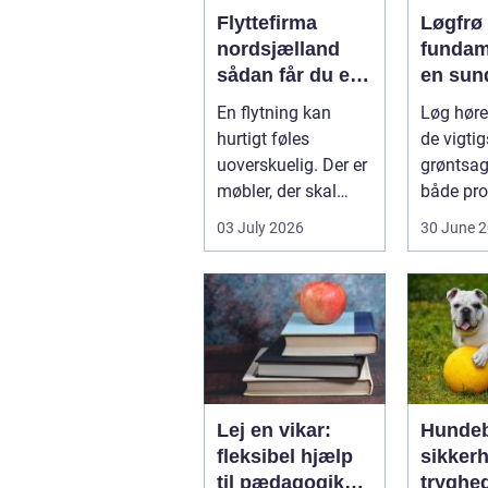
Flyttefirma
Løgfrø
nordsjælland
fundam
sådan får du en
en sun
tryg og effektiv
stabil 
En flytning kan
Løg hører
flytning
hurtigt føles
de vigtig
uoverskuelig. Der er
grøntsag
møbler, der skal
både pro
bæres, kasser der
og hobb
03 July 2026
30 June 
skal pakkes, o...
dyrkning.
Lej en vikar:
Hundeb
fleksibel hjælp
sikker
til pædagogik
tryghe