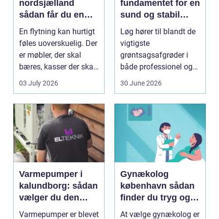
nordsjælland
fundamentet for en
sådan får du en
sund og stabil
tryg og effektiv
løgavl
En flytning kan hurtigt
Løg hører til blandt de
flytning
føles uoverskuelig. Der
vigtigste
er møbler, der skal
grøntsagsafgrøder i
bæres, kasser der skal
både professionel og
pakkes, o...
hobbybaseret
03 July 2026
30 June 2026
dyrkning. Ba...
Varmepumper i
Gynækolog
kalundborg: sådan
københavn sådan
vælger du den
finder du tryg og
rigtige løsning
professionel hjælp
Varmepumper er blevet
At vælge gynækolog er