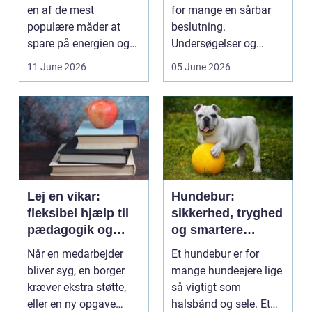
en af de mest
for mange en sårbar
populære måder at
beslutning.
spare på energien og
Undersøgelser og
få et bedre indeklima
behandlinger foregår i
11 June 2026
05 June 2026
på....
intime...
Lej en vikar:
Hundebur:
fleksibel hjælp til
sikkerhed, tryghed
pædagogik og
og smartere
sundhed
hverdag med hund
Når en medarbejder
Et hundebur er for
bliver syg, en borger
mange hundeejere lige
kræver ekstra støtte,
så vigtigt som
eller en ny opgave
halsbånd og sele. Et