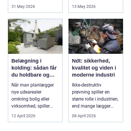
opstår fra dag til...
godt bur gi...
31 May 2026
13 May 2026
Belægning i
Ndt: sikkerhed,
kolding: sådan får
kvalitet og viden i
du holdbare og
moderne industri
flotte udearealer
Når man planlægger
Ikke-destruktiv
nye udearealer
prøvning spiller en
omkring bolig eller
større rolle i industrien,
virksomhed, spiller
end mange lægger
belægningen en helt
mærke til i hverdage...
12 April 2026
08 April 2026
centra...