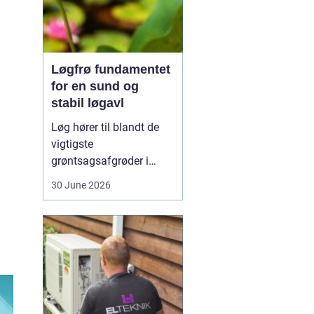
Løgfrø fundamentet
for en sund og
stabil løgavl
Løg hører til blandt de
vigtigste
grøntsagsafgrøder i
både professionel og
30 June 2026
hobbybaseret dyrkning.
Bag ethvert sundt og
ensartet løg ligger et
veludviklet
Løgfrø
, som
er tilpasset klima,
jordtype og
dyrkningssy...