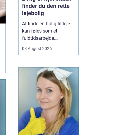
finder du den rette
lejebolig
At finde en bolig til leje
kan føles som et
fuldtidsarbejde.
Udbuddet er stort,
03 August 2026
priserne varierer, og det
kan være svært at
gennemskue, hvad du
egentlig får for pengene.
Samtidig fylder
spørgsmål om
beliggenhed, ...