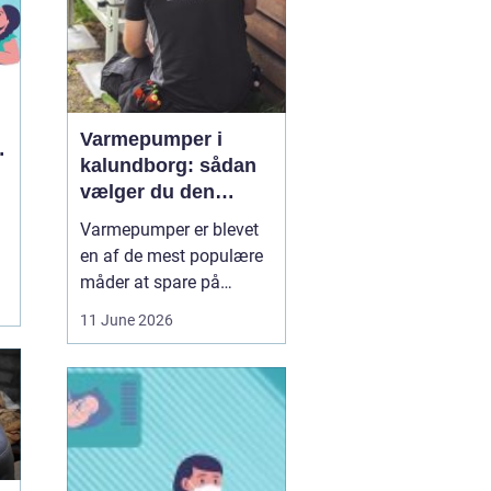
Varmepumper i
kalundborg: sådan
vælger du den
rigtige løsning
Varmepumper er blevet
en af de mest populære
måder at spare på
energien og få et bedre
11 June 2026
indeklima på. Mange
husstande i og omkring
Kalundborg står over for
samme spørgsmål: Skal
vi skifte den gamle
varmekilde ud, og er en