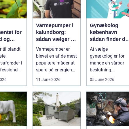
Varmepumper i
Gynækolog
entet for
kalundborg:
københavn
d og
sådan vælger du
sådan finder du
løgavl
den rigtige
tryg og
 til blandt
Varmepumper er
At vælge
løsning
professionel
ste
blevet en af de mest
gynækolog er for
hjælp
safgrøder i
populære måder at
mange en sårbar
fessionel
spare på energien
beslutning.
ybaseret
og få et bedre
Undersøgelser og
2026
11 June 2026
05 June 2026
 Ba...
indeklima på....
behandlinger
foregår i intime...