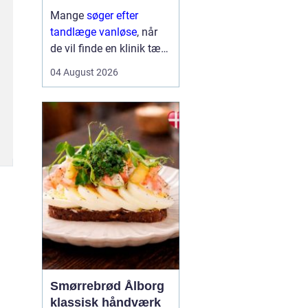
Mange
søger efter
tandlæge vanløse
, når
de vil finde en klinik tæt
på hjemmet, der både er
04 August 2026
fagligt stærk og god til
at skabe ro i maven. For
flere handler valget ikke
kun om pris og
beliggenhed, men i h...
Smørrebrød Ålborg
klassisk håndværk