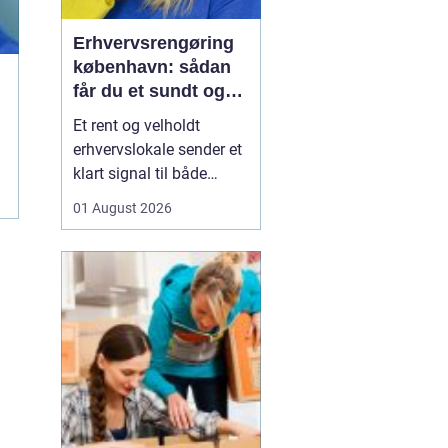
Erhvervsrengøring
københavn: sådan
får du et sundt og
professionelt
Et rent og velholdt
arbejdsmiljø
erhvervslokale sender et
klart signal til både
kunder og medarbejdere.
01 August 2026
Mange virksomheder i
København opdager
først værdien af
professionel rengøring,
når støvniveauet stiger,
medarbejdere klager
over indeklimaet, eller
kunder kom...