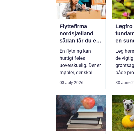
Flyttefirma
Løgfrø
nordsjælland
fundam
sådan får du en
en sun
tryg og effektiv
stabil 
En flytning kan
Løg hører
flytning
hurtigt føles
de vigtig
uoverskuelig. Der er
grøntsag
møbler, der skal
både pro
bæres, kasser der
og hobb
03 July 2026
30 June 
skal pakkes, o...
dyrkning.