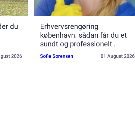
nder du
Erhvervsrengøring
københavn: sådan får du et
sundt og professionelt
arbejdsmiljø
ugust 2026
Sofie Sørensen
01 August 2026