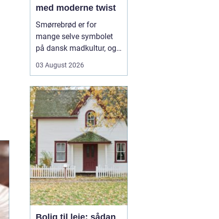
med moderne twist
Smørrebrød er for
mange selve symbolet
på dansk madkultur, og i
Aalborg lever traditionen
03 August 2026
i bedste velgående. Her
finder du både de helt
klassiske stykker med
sild, æg og rejer og nyere
udgaver med grøntsager,
specialiteter fra lokale
slagtere og kre...
Bolig til leje: sådan