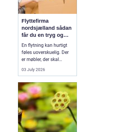
Flyttefirma
nordsjælland sådan
får du en tryg og
effektiv flytning
En flytning kan hurtigt
føles uoverskuelig. Der
er møbler, der skal
bæres, kasser der skal
03 July 2026
pakkes, og ofte en stram
tidsplan at leve op til.
Mange i Nordsjælland
vælger derfor at bruge et
professionelt flyttefirma,
som kan tage sig af det
tunge arbej...