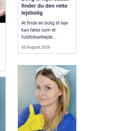
finder du den rette
lejebolig
At finde en bolig til leje
kan føles som et
fuldtidsarbejde.
Udbuddet er stort,
03 August 2026
priserne varierer, og det
kan være svært at
gennemskue, hvad du
egentlig får for pengene.
Samtidig fylder
spørgsmål om
beliggenhed, ...