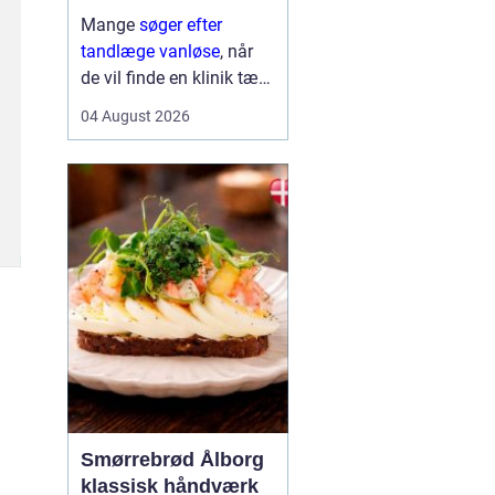
Mange
søger efter
tandlæge vanløse
, når
de vil finde en klinik tæt
på hjemmet, der både er
04 August 2026
fagligt stærk og god til
at skabe ro i maven. For
flere handler valget ikke
kun om pris og
beliggenhed, men i h...
Smørrebrød Ålborg
klassisk håndværk