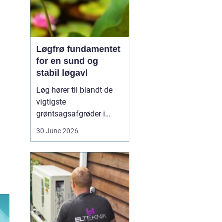
Løgfrø fundamentet
for en sund og
stabil løgavl
Løg hører til blandt de
vigtigste
grøntsagsafgrøder i
både professionel og
30 June 2026
hobbybaseret dyrkning.
Bag ethvert sundt og
ensartet løg ligger et
veludviklet
Løgfrø
, som
er tilpasset klima,
jordtype og
dyrkningssy...