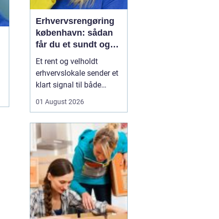
Erhvervsrengøring
københavn: sådan
får du et sundt og
professionelt
Et rent og velholdt
arbejdsmiljø
erhvervslokale sender et
klart signal til både
kunder og medarbejdere.
01 August 2026
Mange virksomheder i
København opdager
først værdien af
professionel rengøring,
når støvniveauet stiger,
medarbejdere klager
over indeklimaet, eller
kunder kom...