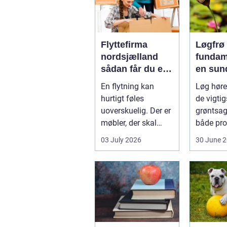
Flyttefirma
Løgfrø
nordsjælland
fundam
sådan får du en
en sun
tryg og effektiv
stabil 
En flytning kan
Løg hører
flytning
hurtigt føles
de vigtig
uoverskuelig. Der er
grøntsag
møbler, der skal
både pro
bæres, kasser der
og hobb
03 July 2026
30 June 
skal pakkes, o...
dyrkning.