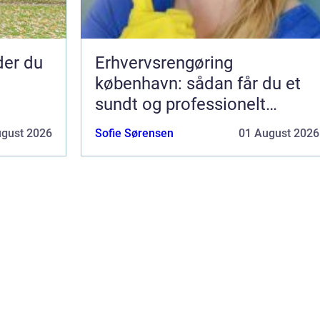
nder du
Erhvervsrengøring
københavn: sådan får du et
sundt og professionelt
arbejdsmiljø
ugust 2026
Sofie Sørensen
01 August 2026