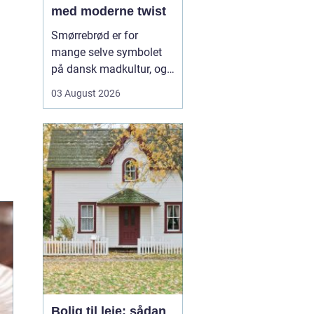
med moderne twist
Smørrebrød er for
mange selve symbolet
på dansk madkultur, og i
Aalborg lever traditionen
03 August 2026
i bedste velgående. Her
finder du både de helt
klassiske stykker med
sild, æg og rejer og nyere
udgaver med grøntsager,
specialiteter fra lokale
slagtere og kre...
Bolig til leje: sådan