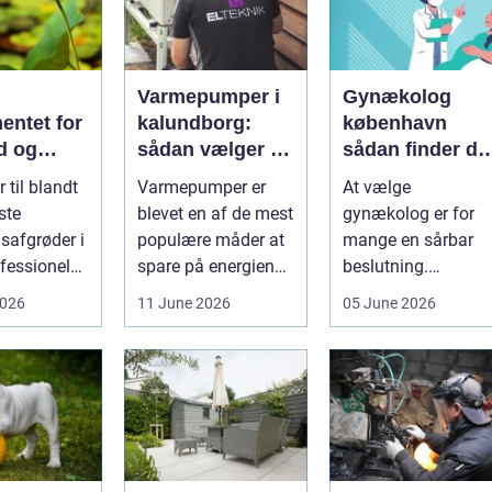
Varmepumper i
Gynækolog
entet for
kalundborg:
københavn
d og
sådan vælger du
sådan finder du
løgavl
den rigtige
tryg og
 til blandt
Varmepumper er
At vælge
løsning
professionel
ste
blevet en af de mest
gynækolog er for
hjælp
safgrøder i
populære måder at
mange en sårbar
fessionel
spare på energien
beslutning.
ybaseret
og få et bedre
Undersøgelser og
2026
11 June 2026
05 June 2026
 Ba...
indeklima på....
behandlinger
foregår i intime...