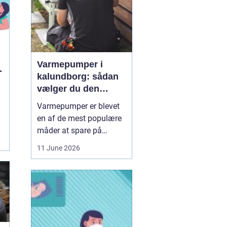
Varmepumper i
kalundborg: sådan
vælger du den
rigtige løsning
Varmepumper er blevet
en af de mest populære
måder at spare på
energien og få et bedre
11 June 2026
indeklima på. Mange
husstande i og omkring
Kalundborg står over for
samme spørgsmål: Skal
vi skifte den gamle
varmekilde ud, og er en