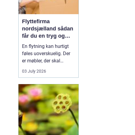
Flyttefirma
nordsjælland sådan
får du en tryg og
effektiv flytning
En flytning kan hurtigt
føles uoverskuelig. Der
er møbler, der skal
bæres, kasser der skal
03 July 2026
pakkes, og ofte en stram
tidsplan at leve op til.
Mange i Nordsjælland
vælger derfor at bruge et
professionelt flyttefirma,
som kan tage sig af det
tunge arbej...