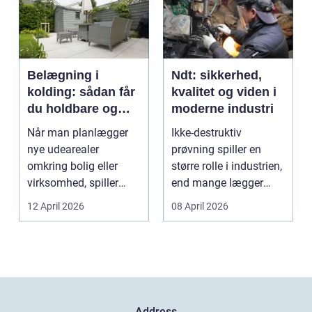
Belægning i
Ndt: sikkerhed,
kolding: sådan får
kvalitet og viden i
du holdbare og
moderne industri
flotte udearealer
Når man planlægger
Ikke-destruktiv
nye udearealer
prøvning spiller en
omkring bolig eller
større rolle i industrien,
virksomhed, spiller
end mange lægger
belægningen en helt
mærke til i hverdage...
12 April 2026
08 April 2026
centra...
Address