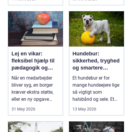
på....
intime...
Lej en vikar:
Hundebur:
fleksibel hjælp til
sikkerhed, tryghed
pædagogik og
og smartere
sundhed
hverdag med hund
Når en medarbejder
Et hundebur er for
bliver syg, en borger
mange hundeejere lige
kræver ekstra støtte,
så vigtigt som
eller en ny opgave
halsbånd og sele. Et
opstår fra dag til...
godt bur gi...
31 May 2026
13 May 2026