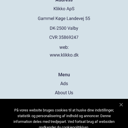
web:
www.klikko.dk
Menu
Ads
About Us
Cookies
På vores website bruges cookies til at huske dine indstillinger,
Contact
statistik og personalisering af indhold og annoncer. Denne
Sitemap
information deles med tredjepart. Ved fortsat brug af websiden
godkender du cookiepolitikken.