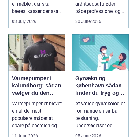
er møbler, der skal
grøntsagsafgrøder i
bæres, kasser der skal
både professionel og
pakkes, o...
hobbybaseret
03 July 2026
30 June 2026
dyrkning. Ba...
Varmepumper i
Gynækolog
kalundborg: sådan
københavn sådan
vælger du den
finder du tryg og
rigtige løsning
professionel hjælp
Varmepumper er blevet
At vælge gynækolog er
en af de mest
for mange en sårbar
populære måder at
beslutning.
spare på energien og
Undersøgelser og
få et bedre indeklima
behandlinger foregår i
11 June 2026
05 June 2026