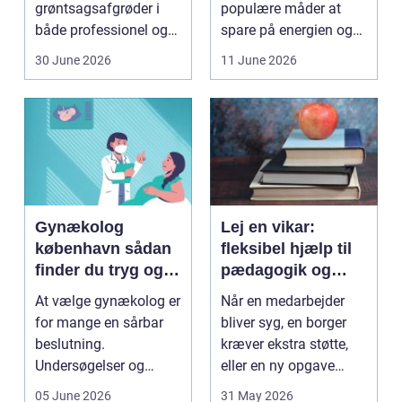
grøntsagsafgrøder i
populære måder at
både professionel og
spare på energien og
hobbybaseret
få et bedre indeklima
30 June 2026
11 June 2026
dyrkning. Ba...
på....
Gynækolog
Lej en vikar:
københavn sådan
fleksibel hjælp til
finder du tryg og
pædagogik og
professionel hjælp
sundhed
At vælge gynækolog er
Når en medarbejder
for mange en sårbar
bliver syg, en borger
beslutning.
kræver ekstra støtte,
Undersøgelser og
eller en ny opgave
behandlinger foregår i
opstår fra dag til...
05 June 2026
31 May 2026