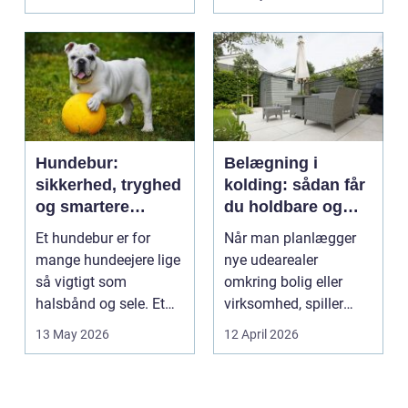
intime...
Hundebur:
Belægning i
sikkerhed, tryghed
kolding: sådan får
og smartere
du holdbare og
hverdag med hund
flotte udearealer
Et hundebur er for
Når man planlægger
mange hundeejere lige
nye udearealer
så vigtigt som
omkring bolig eller
halsbånd og sele. Et
virksomhed, spiller
godt bur gi...
belægningen en helt
13 May 2026
12 April 2026
centra...