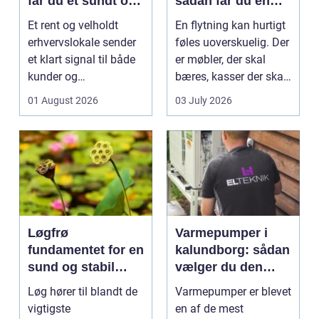
får du et sundt og
sådan får du en
professionelt
tryg og effektiv
Et rent og velholdt
En flytning kan hurtigt
arbejdsmiljø
flytning
erhvervslokale sender
føles uoverskuelig. Der
et klart signal til både
er møbler, der skal
kunder og
bæres, kasser der skal
medarbejdere. Mange
pakkes, o...
01 August 2026
03 July 2026
vir...
Løgfrø
Varmepumper i
fundamentet for en
kalundborg: sådan
sund og stabil
vælger du den
løgavl
rigtige løsning
Løg hører til blandt de
Varmepumper er blevet
vigtigste
en af de mest