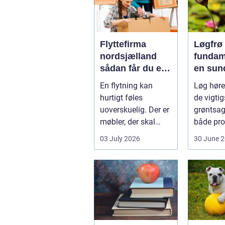
Flyttefirma
Løgfrø
nordsjælland
fundam
sådan får du en
en sun
tryg og effektiv
stabil 
En flytning kan
Løg hører
flytning
hurtigt føles
de vigtig
uoverskuelig. Der er
grøntsag
møbler, der skal
både pro
bæres, kasser der
og hobb
03 July 2026
30 June 
skal pakkes, o...
dyrkning.