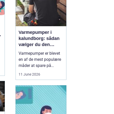
Varmepumper i
kalundborg: sådan
vælger du den
rigtige løsning
Varmepumper er blevet
en af de mest populære
måder at spare på
energien og få et bedre
11 June 2026
indeklima på. Mange
husstande i og omkring
Kalundborg står over for
samme spørgsmål: Skal
vi skifte den gamle
varmekilde ud, og er en