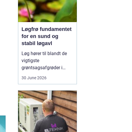
Løgfrø fundamentet
for en sund og
stabil løgavl
Løg hører til blandt de
vigtigste
grøntsagsafgrøder i
både professionel og
30 June 2026
hobbybaseret dyrkning.
Bag ethvert sundt og
ensartet løg ligger et
veludviklet
Løgfrø
, som
er tilpasset klima,
jordtype og
dyrkningssy...