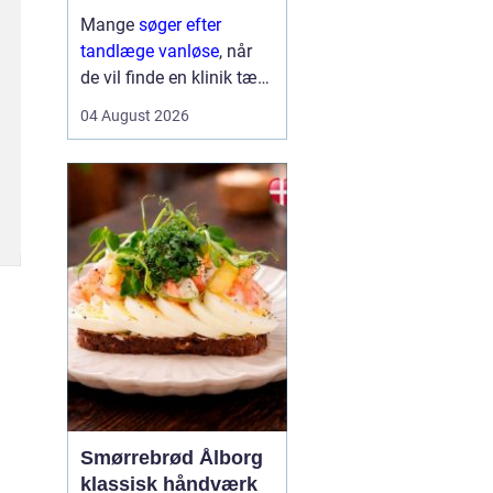
Mange
søger efter
tandlæge vanløse
, når
de vil finde en klinik tæt
på hjemmet, der både er
04 August 2026
fagligt stærk og god til
at skabe ro i maven. For
flere handler valget ikke
kun om pris og
beliggenhed, men i h...
Smørrebrød Ålborg
klassisk håndværk