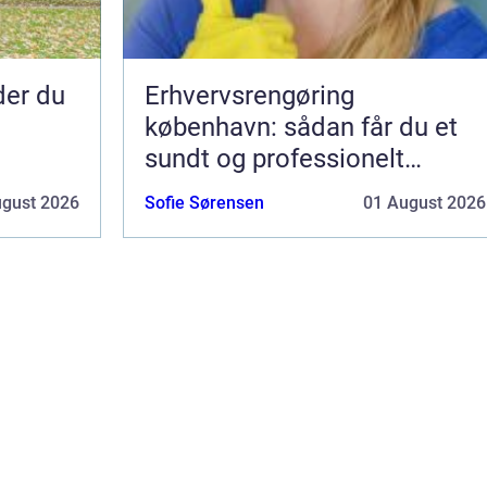
nder du
Erhvervsrengøring
københavn: sådan får du et
sundt og professionelt
arbejdsmiljø
ugust 2026
Sofie Sørensen
01 August 2026