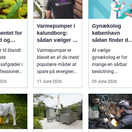
Varmepumper i
Gynækolog
entet for
kalundborg:
københavn
d og
sådan vælger du
sådan finder du
løgavl
den rigtige
tryg og
 til blandt
Varmepumper er
At vælge
løsning
professionel
ste
blevet en af de mest
gynækolog er for
hjælp
safgrøder i
populære måder at
mange en sårbar
fessionel
spare på energien
beslutning.
ybaseret
og få et bedre
Undersøgelser og
2026
11 June 2026
05 June 2026
 Ba...
indeklima på....
behandlinger
foregår i intime...