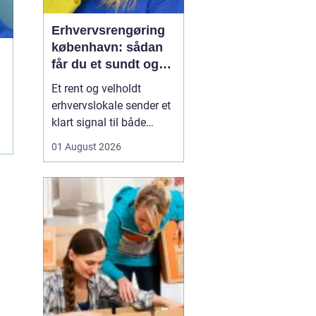
Erhvervsrengøring
københavn: sådan
får du et sundt og
professionelt
Et rent og velholdt
arbejdsmiljø
erhvervslokale sender et
klart signal til både
kunder og medarbejdere.
01 August 2026
Mange virksomheder i
København opdager
først værdien af
professionel rengøring,
når støvniveauet stiger,
medarbejdere klager
over indeklimaet, eller
kunder kom...