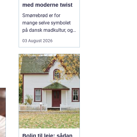
med moderne twist
Smørrebrød er for
mange selve symbolet
på dansk madkultur, og i
Aalborg lever traditionen
03 August 2026
i bedste velgående. Her
finder du både de helt
klassiske stykker med
sild, æg og rejer og nyere
udgaver med grøntsager,
specialiteter fra lokale
slagtere og kre...
Bolig til leje: sådan