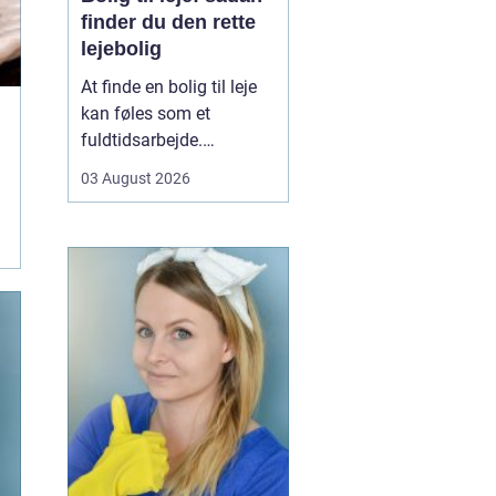
finder du den rette
lejebolig
At finde en bolig til leje
kan føles som et
fuldtidsarbejde.
Udbuddet er stort,
03 August 2026
priserne varierer, og det
kan være svært at
gennemskue, hvad du
egentlig får for pengene.
Samtidig fylder
spørgsmål om
beliggenhed, ...