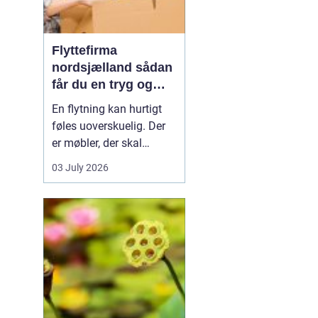
Flyttefirma
nordsjælland sådan
får du en tryg og
effektiv flytning
En flytning kan hurtigt
føles uoverskuelig. Der
er møbler, der skal
bæres, kasser der skal
03 July 2026
pakkes, og ofte en stram
tidsplan at leve op til.
Mange i Nordsjælland
vælger derfor at bruge et
professionelt flyttefirma,
som kan tage sig af det
tunge arbej...