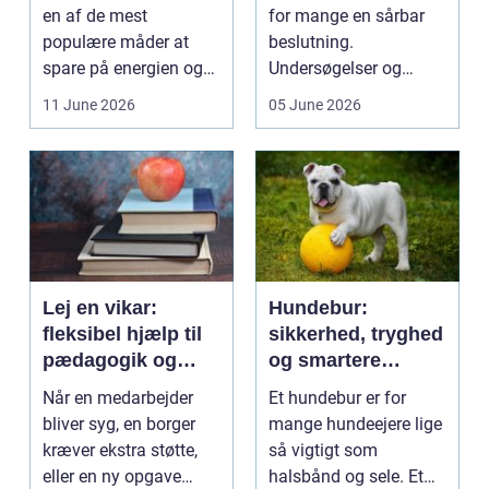
en af de mest
for mange en sårbar
populære måder at
beslutning.
spare på energien og
Undersøgelser og
få et bedre indeklima
behandlinger foregår i
11 June 2026
05 June 2026
på....
intime...
Lej en vikar:
Hundebur:
fleksibel hjælp til
sikkerhed, tryghed
pædagogik og
og smartere
sundhed
hverdag med hund
Når en medarbejder
Et hundebur er for
bliver syg, en borger
mange hundeejere lige
kræver ekstra støtte,
så vigtigt som
eller en ny opgave
halsbånd og sele. Et