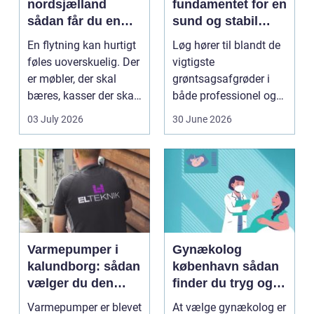
nordsjælland
fundamentet for en
sådan får du en
sund og stabil
tryg og effektiv
løgavl
En flytning kan hurtigt
Løg hører til blandt de
flytning
føles uoverskuelig. Der
vigtigste
er møbler, der skal
grøntsagsafgrøder i
bæres, kasser der skal
både professionel og
pakkes, o...
hobbybaseret
03 July 2026
30 June 2026
dyrkning. Ba...
Varmepumper i
Gynækolog
kalundborg: sådan
københavn sådan
vælger du den
finder du tryg og
rigtige løsning
professionel hjælp
Varmepumper er blevet
At vælge gynækolog er