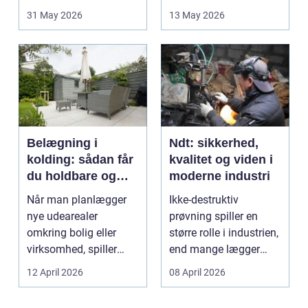
opstår fra dag til...
godt bur gi...
31 May 2026
13 May 2026
Belægning i
Ndt: sikkerhed,
kolding: sådan får
kvalitet og viden i
du holdbare og
moderne industri
flotte udearealer
Når man planlægger
Ikke-destruktiv
nye udearealer
prøvning spiller en
omkring bolig eller
større rolle i industrien,
virksomhed, spiller
end mange lægger
belægningen en helt
mærke til i hverdage...
12 April 2026
08 April 2026
centra...