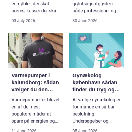
er møbler, der skal
grøntsagsafgrøder i
bæres, kasser der skal
både professionel og
pakkes, o...
hobbybaseret
03 July 2026
30 June 2026
dyrkning. Ba...
Varmepumper i
Gynækolog
kalundborg: sådan
københavn sådan
vælger du den
finder du tryg og
rigtige løsning
professionel hjælp
Varmepumper er blevet
At vælge gynækolog er
en af de mest
for mange en sårbar
populære måder at
beslutning.
spare på energien og
Undersøgelser og
få et bedre indeklima
behandlinger foregår i
11 June 2026
05 June 2026