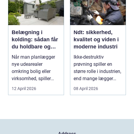
Belægning i
Ndt: sikkerhed,
kolding: sådan får
kvalitet og viden i
du holdbare og
moderne industri
flotte udearealer
Når man planlægger
Ikke-destruktiv
nye udearealer
prøvning spiller en
omkring bolig eller
større rolle i industrien,
virksomhed, spiller
end mange lægger
belægningen en helt
mærke til i hverdage...
12 April 2026
08 April 2026
centra...
Address