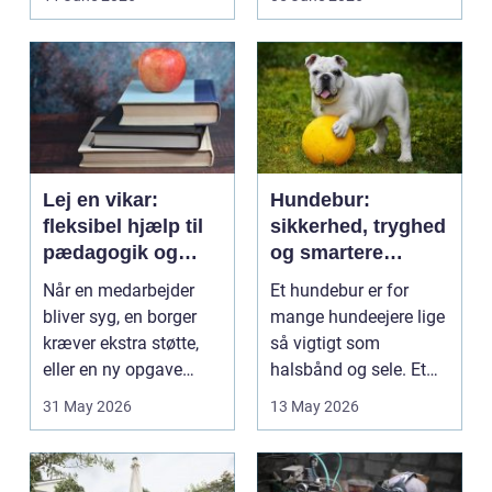
på....
intime...
Lej en vikar:
Hundebur:
fleksibel hjælp til
sikkerhed, tryghed
pædagogik og
og smartere
sundhed
hverdag med hund
Når en medarbejder
Et hundebur er for
bliver syg, en borger
mange hundeejere lige
kræver ekstra støtte,
så vigtigt som
eller en ny opgave
halsbånd og sele. Et
opstår fra dag til...
godt bur gi...
31 May 2026
13 May 2026