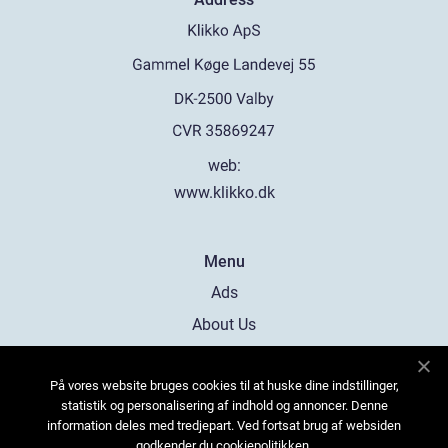
web:
www.klikko.dk
Menu
Ads
About Us
Cookies
På vores website bruges cookies til at huske dine indstillinger,
Contact
statistik og personalisering af indhold og annoncer. Denne
Sitemap
information deles med tredjepart. Ved fortsat brug af websiden
godkender du cookiepolitikken.