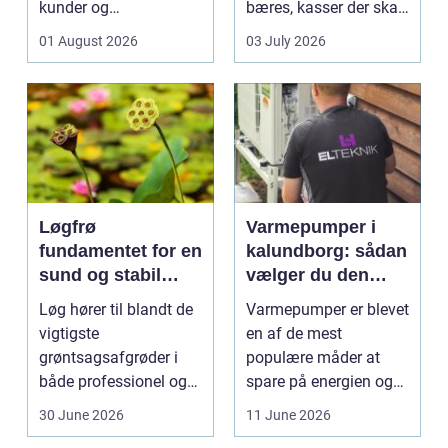
kunder og
bæres, kasser der skal
medarbejdere. Mange
pakkes, o...
01 August 2026
03 July 2026
vir...
Løgfrø
Varmepumper i
fundamentet for en
kalundborg: sådan
sund og stabil
vælger du den
løgavl
rigtige løsning
Løg hører til blandt de
Varmepumper er blevet
vigtigste
en af de mest
grøntsagsafgrøder i
populære måder at
både professionel og
spare på energien og
hobbybaseret
få et bedre indeklima
30 June 2026
11 June 2026
dyrkning. Ba...
på....