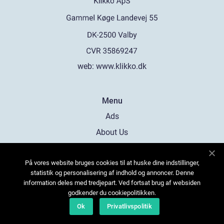
web:
www.klikko.dk
Menu
Ads
About Us
Cookies
På vores website bruges cookies til at huske dine indstillinger,
Contact
statistik og personalisering af indhold og annoncer. Denne
Sitemap
information deles med tredjepart. Ved fortsat brug af websiden
godkender du cookiepolitikken.
Ok
Privatlivspolitik