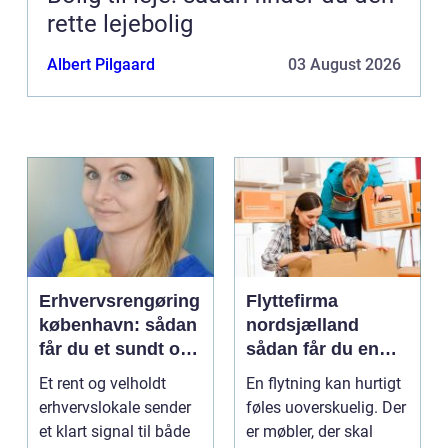
rette lejebolig
Albert Pilgaard
03 August 2026
Erhvervsrengøring
Flyttefirma
københavn: sådan
nordsjælland
får du et sundt og
sådan får du en
professionelt
tryg og effektiv
Et rent og velholdt
En flytning kan hurtigt
arbejdsmiljø
flytning
erhvervslokale sender
føles uoverskuelig. Der
et klart signal til både
er møbler, der skal