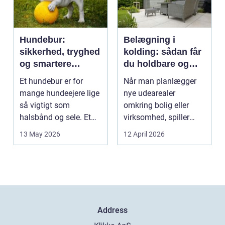
Hundebur:
Belægning i
sikkerhed, tryghed
kolding: sådan får
og smartere
du holdbare og
hverdag med hund
flotte udearealer
Et hundebur er for
Når man planlægger
mange hundeejere lige
nye udearealer
så vigtigt som
omkring bolig eller
halsbånd og sele. Et
virksomhed, spiller
godt bur gi...
belægningen en helt
13 May 2026
12 April 2026
centra...
Address