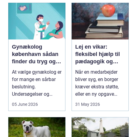
Gynækolog
Lej en vikar:
københavn sådan
fleksibel hjælp til
finder du tryg og
pædagogik og
professionel hjælp
sundhed
At vælge gynækolog er
Når en medarbejder
for mange en sårbar
bliver syg, en borger
beslutning.
kræver ekstra støtte,
Undersøgelser og
eller en ny opgave
behandlinger foregår i
opstår fra dag til...
05 June 2026
31 May 2026
intime...