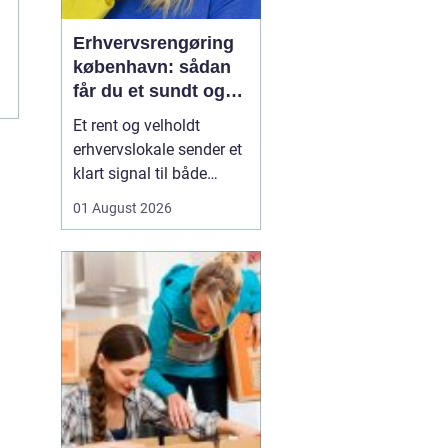
Erhvervsrengøring
københavn: sådan
får du et sundt og
professionelt
Et rent og velholdt
arbejdsmiljø
erhvervslokale sender et
klart signal til både
kunder og medarbejdere.
01 August 2026
Mange virksomheder i
København opdager
først værdien af
professionel rengøring,
når støvniveauet stiger,
medarbejdere klager
over indeklimaet, eller
kunder kom...