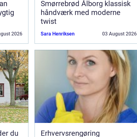
Smørrebrød Ålborg klassisk
ygtig
håndværk med moderne
twist
ugust 2026
Sara Henriksen
03 August 2026
nder du
Erhvervsrengøring