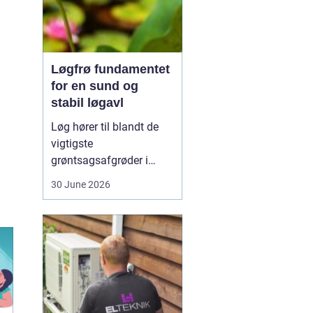
Løgfrø fundamentet
for en sund og
stabil løgavl
Løg hører til blandt de
vigtigste
grøntsagsafgrøder i
både professionel og
30 June 2026
hobbybaseret dyrkning.
Bag ethvert sundt og
ensartet løg ligger et
veludviklet
Løgfrø
, som
er tilpasset klima,
jordtype og
dyrkningssy...