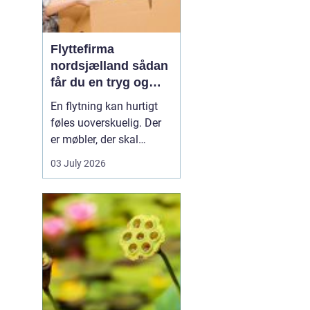
Flyttefirma
nordsjælland sådan
får du en tryg og
effektiv flytning
En flytning kan hurtigt
føles uoverskuelig. Der
er møbler, der skal
bæres, kasser der skal
03 July 2026
pakkes, og ofte en stram
tidsplan at leve op til.
Mange i Nordsjælland
vælger derfor at bruge et
professionelt flyttefirma,
som kan tage sig af det
tunge arbej...