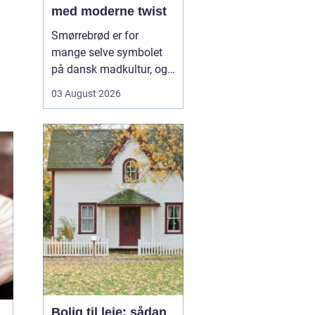
med moderne twist
Smørrebrød er for
mange selve symbolet
på dansk madkultur, og i
Aalborg lever traditionen
03 August 2026
i bedste velgående. Her
finder du både de helt
klassiske stykker med
sild, æg og rejer og nyere
udgaver med grøntsager,
specialiteter fra lokale
slagtere og kre...
Bolig til leje: sådan