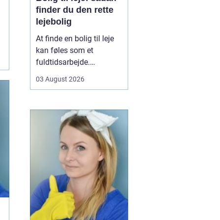
finder du den rette
lejebolig
At finde en bolig til leje
kan føles som et
fuldtidsarbejde.
Udbuddet er stort,
03 August 2026
priserne varierer, og det
kan være svært at
gennemskue, hvad du
egentlig får for pengene.
Samtidig fylder
spørgsmål om
beliggenhed, ...