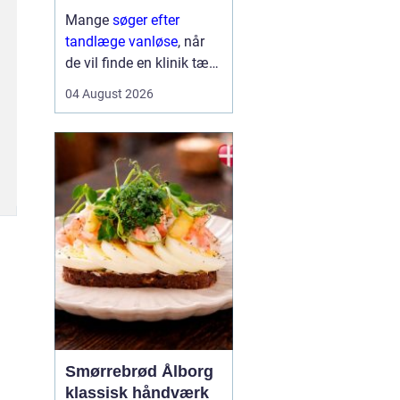
Mange
søger efter
tandlæge vanløse
, når
de vil finde en klinik tæt
på hjemmet, der både er
04 August 2026
fagligt stærk og god til
at skabe ro i maven. For
flere handler valget ikke
kun om pris og
beliggenhed, men i h...
Smørrebrød Ålborg
klassisk håndværk