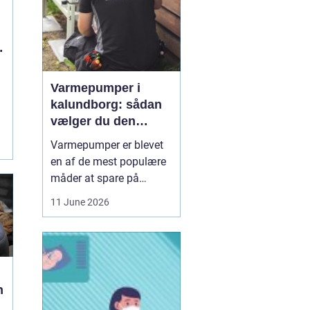
Varmepumper i
kalundborg: sådan
vælger du den
rigtige løsning
Varmepumper er blevet
en af de mest populære
måder at spare på
energien og få et bedre
11 June 2026
indeklima på. Mange
husstande i og omkring
Kalundborg står over for
samme spørgsmål: Skal
vi skifte den gamle
n
varmekilde ud, og er en