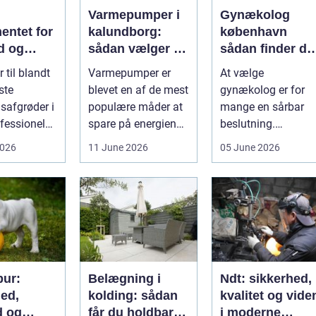
Varmepumper i
Gynækolog
entet for
kalundborg:
københavn
d og
sådan vælger du
sådan finder du
løgavl
den rigtige
tryg og
 til blandt
Varmepumper er
At vælge
løsning
professionel
ste
blevet en af de mest
gynækolog er for
hjælp
safgrøder i
populære måder at
mange en sårbar
fessionel
spare på energien
beslutning.
ybaseret
og få et bedre
Undersøgelser og
2026
11 June 2026
05 June 2026
 Ba...
indeklima på....
behandlinger
foregår i intime...
ur:
Belægning i
Ndt: sikkerhed,
hed,
kolding: sådan
kvalitet og vide
d og
får du holdbare
i moderne