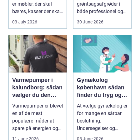
er møbler, der skal
grøntsagsafgrøder i
bæres, kasser der skal
både professionel og
pakkes, o...
hobbybaseret
03 July 2026
30 June 2026
dyrkning. Ba...
Varmepumper i
Gynækolog
kalundborg: sådan
københavn sådan
vælger du den
finder du tryg og
rigtige løsning
professionel hjælp
Varmepumper er blevet
At vælge gynækolog er
en af de mest
for mange en sårbar
populære måder at
beslutning.
spare på energien og
Undersøgelser og
få et bedre indeklima
behandlinger foregår i
11 June 2026
05 June 2026