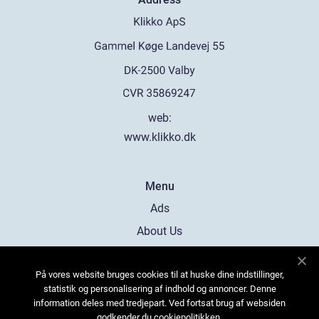
web:
www.klikko.dk
Menu
Ads
About Us
Cookies
På vores website bruges cookies til at huske dine indstillinger,
Contact
statistik og personalisering af indhold og annoncer. Denne
Sitemap
information deles med tredjepart. Ved fortsat brug af websiden
godkender du cookiepolitikken.