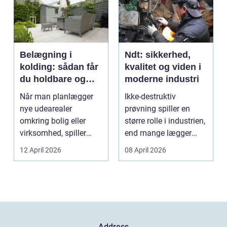
Belægning i
Ndt: sikkerhed,
kolding: sådan får
kvalitet og viden i
du holdbare og
moderne industri
flotte udearealer
Når man planlægger
Ikke-destruktiv
nye udearealer
prøvning spiller en
omkring bolig eller
større rolle i industrien,
virksomhed, spiller
end mange lægger
belægningen en helt
mærke til i hverdage...
12 April 2026
08 April 2026
centra...
Address