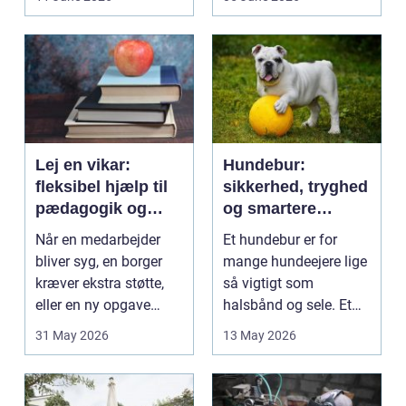
på....
intime...
Lej en vikar:
Hundebur:
fleksibel hjælp til
sikkerhed, tryghed
pædagogik og
og smartere
sundhed
hverdag med hund
Når en medarbejder
Et hundebur er for
bliver syg, en borger
mange hundeejere lige
kræver ekstra støtte,
så vigtigt som
eller en ny opgave
halsbånd og sele. Et
opstår fra dag til...
godt bur gi...
31 May 2026
13 May 2026