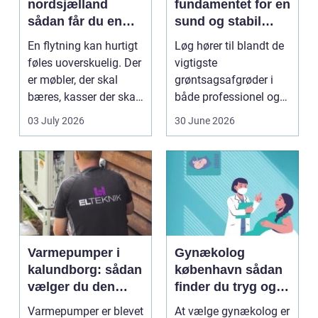
nordsjælland
fundamentet for en
sådan får du en
sund og stabil
tryg og effektiv
løgavl
En flytning kan hurtigt
Løg hører til blandt de
flytning
føles uoverskuelig. Der
vigtigste
er møbler, der skal
grøntsagsafgrøder i
bæres, kasser der skal
både professionel og
pakkes, o...
hobbybaseret
03 July 2026
30 June 2026
dyrkning. Ba...
Varmepumper i
Gynækolog
kalundborg: sådan
københavn sådan
vælger du den
finder du tryg og
rigtige løsning
professionel hjælp
Varmepumper er blevet
At vælge gynækolog er