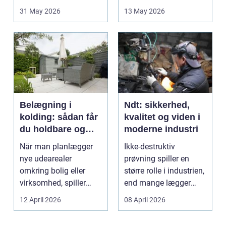
opstår fra dag til...
godt bur gi...
31 May 2026
13 May 2026
Belægning i
Ndt: sikkerhed,
kolding: sådan får
kvalitet og viden i
du holdbare og
moderne industri
flotte udearealer
Når man planlægger
Ikke-destruktiv
nye udearealer
prøvning spiller en
omkring bolig eller
større rolle i industrien,
virksomhed, spiller
end mange lægger
belægningen en helt
mærke til i hverdage...
12 April 2026
08 April 2026
centra...