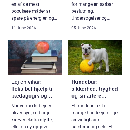
en af de mest
for mange en sårbar
populære måder at
beslutning.
spare på energien og
Undersøgelser og
få et bedre indeklima
behandlinger foregår i
11 June 2026
05 June 2026
på....
intime...
Lej en vikar:
Hundebur:
fleksibel hjælp til
sikkerhed, tryghed
pædagogik og
og smartere
sundhed
hverdag med hund
Når en medarbejder
Et hundebur er for
bliver syg, en borger
mange hundeejere lige
kræver ekstra støtte,
så vigtigt som
eller en ny opgave
halsbånd og sele. Et