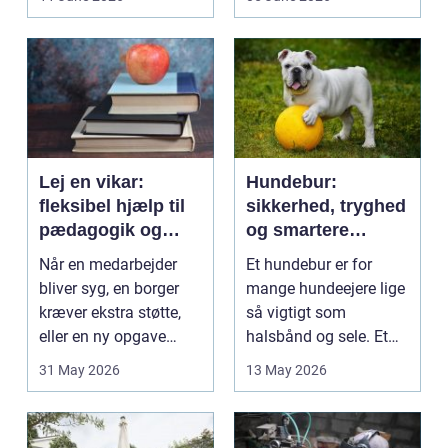
på....
intime...
Lej en vikar:
Hundebur:
fleksibel hjælp til
sikkerhed, tryghed
pædagogik og
og smartere
sundhed
hverdag med hund
Når en medarbejder
Et hundebur er for
bliver syg, en borger
mange hundeejere lige
kræver ekstra støtte,
så vigtigt som
eller en ny opgave
halsbånd og sele. Et
opstår fra dag til...
godt bur gi...
31 May 2026
13 May 2026