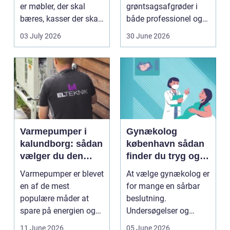
er møbler, der skal
grøntsagsafgrøder i
bæres, kasser der skal
både professionel og
pakkes, o...
hobbybaseret
03 July 2026
30 June 2026
dyrkning. Ba...
Varmepumper i
Gynækolog
kalundborg: sådan
københavn sådan
vælger du den
finder du tryg og
rigtige løsning
professionel hjælp
Varmepumper er blevet
At vælge gynækolog er
en af de mest
for mange en sårbar
populære måder at
beslutning.
spare på energien og
Undersøgelser og
få et bedre indeklima
behandlinger foregår i
11 June 2026
05 June 2026