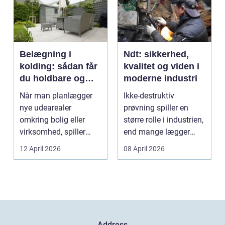
Belægning i
Ndt: sikkerhed,
kolding: sådan får
kvalitet og viden i
du holdbare og
moderne industri
flotte udearealer
Når man planlægger
Ikke-destruktiv
nye udearealer
prøvning spiller en
omkring bolig eller
større rolle i industrien,
virksomhed, spiller
end mange lægger
belægningen en helt
mærke til i hverdage...
12 April 2026
08 April 2026
centra...
Address