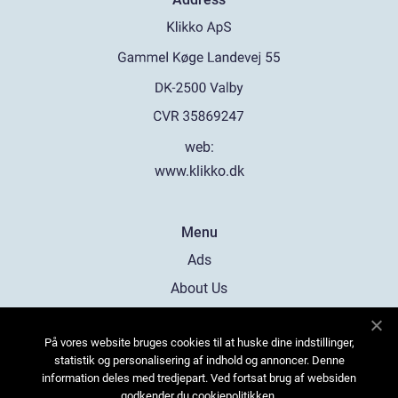
web:
www.klikko.dk
Menu
Ads
About Us
Cookies
På vores website bruges cookies til at huske dine indstillinger,
Contact
statistik og personalisering af indhold og annoncer. Denne
Sitemap
information deles med tredjepart. Ved fortsat brug af websiden
godkender du cookiepolitikken.