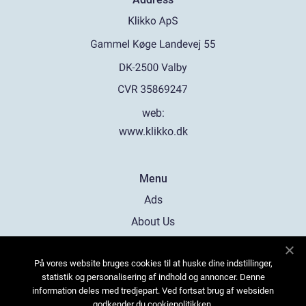
web:
www.klikko.dk
Menu
Ads
About Us
Cookies
På vores website bruges cookies til at huske dine indstillinger,
Contact
statistik og personalisering af indhold og annoncer. Denne
Sitemap
information deles med tredjepart. Ved fortsat brug af websiden
godkender du cookiepolitikken.