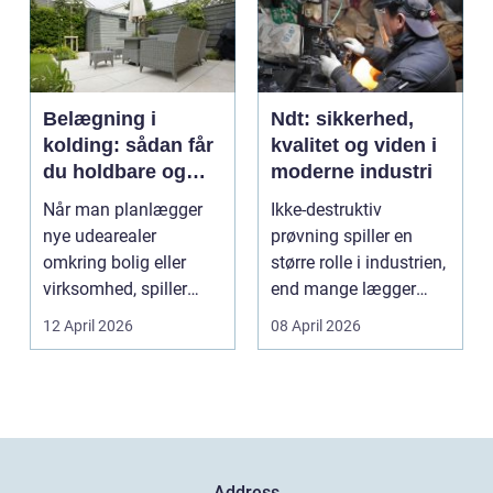
Belægning i
Ndt: sikkerhed,
kolding: sådan får
kvalitet og viden i
du holdbare og
moderne industri
flotte udearealer
Når man planlægger
Ikke-destruktiv
nye udearealer
prøvning spiller en
omkring bolig eller
større rolle i industrien,
virksomhed, spiller
end mange lægger
belægningen en helt
mærke til i hverdage...
12 April 2026
08 April 2026
centra...
Address