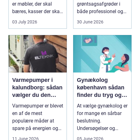
er møbler, der skal
grøntsagsafgrøder i
bæres, kasser der skal
både professionel og
pakkes, o...
hobbybaseret
03 July 2026
30 June 2026
dyrkning. Ba...
Varmepumper i
Gynækolog
kalundborg: sådan
københavn sådan
vælger du den
finder du tryg og
rigtige løsning
professionel hjælp
Varmepumper er blevet
At vælge gynækolog er
en af de mest
for mange en sårbar
populære måder at
beslutning.
spare på energien og
Undersøgelser og
få et bedre indeklima
behandlinger foregår i
11 June 2026
05 June 2026