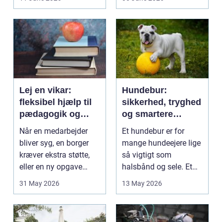
på....
intime...
Lej en vikar:
Hundebur:
fleksibel hjælp til
sikkerhed, tryghed
pædagogik og
og smartere
sundhed
hverdag med hund
Når en medarbejder
Et hundebur er for
bliver syg, en borger
mange hundeejere lige
kræver ekstra støtte,
så vigtigt som
eller en ny opgave
halsbånd og sele. Et
opstår fra dag til...
godt bur gi...
31 May 2026
13 May 2026