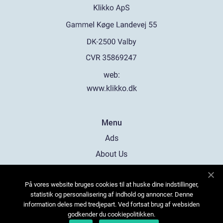
web:
www.klikko.dk
Menu
Ads
About Us
Cookies
På vores website bruges cookies til at huske dine indstillinger,
Contact
statistik og personalisering af indhold og annoncer. Denne
Sitemap
information deles med tredjepart. Ved fortsat brug af websiden
godkender du cookiepolitikken.