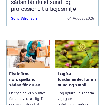
sådan får du et sundt og
professionelt arbejdsmiljø
Sofie Sørensen
01 August 2026
Flyttefirma
Løgfrø
nordsjælland
fundamentet for en
sådan får du en
sund og stabil
tryg og effektiv
løgavl
En flytning kan hurtigt
Løg hører til blandt de
flytning
føles uoverskuelig. Der
vigtigste
er møbler, der skal
grøntsagsafgrøder i