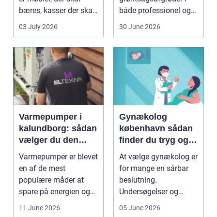
bæres, kasser der skal
både professionel og
pakkes, o...
hobbybaseret
03 July 2026
30 June 2026
dyrkning. Ba...
Varmepumper i
Gynækolog
kalundborg: sådan
københavn sådan
vælger du den
finder du tryg og
rigtige løsning
professionel hjælp
Varmepumper er blevet
At vælge gynækolog er
en af de mest
for mange en sårbar
populære måder at
beslutning.
spare på energien og
Undersøgelser og
få et bedre indeklima
behandlinger foregår i
11 June 2026
05 June 2026
på....
intime...