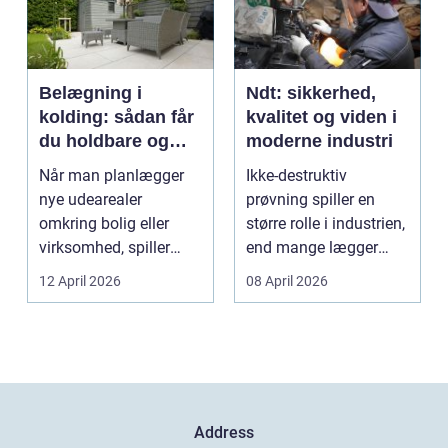
Belægning i
Ndt: sikkerhed,
kolding: sådan får
kvalitet og viden i
du holdbare og
moderne industri
flotte udearealer
Når man planlægger
Ikke-destruktiv
nye udearealer
prøvning spiller en
omkring bolig eller
større rolle i industrien,
virksomhed, spiller
end mange lægger
belægningen en helt
mærke til i hverdage...
12 April 2026
08 April 2026
centra...
Address