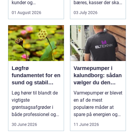
kunder og
bæres, kasser der skal
medarbejdere. Mange
pakkes, o...
01 August 2026
03 July 2026
vir...
Løgfrø
Varmepumper i
fundamentet for en
kalundborg: sådan
sund og stabil
vælger du den
løgavl
rigtige løsning
Løg hører til blandt de
Varmepumper er blevet
vigtigste
en af de mest
grøntsagsafgrøder i
populære måder at
både professionel og
spare på energien og
hobbybaseret
få et bedre indeklima
30 June 2026
11 June 2026
dyrkning. Ba...
på....