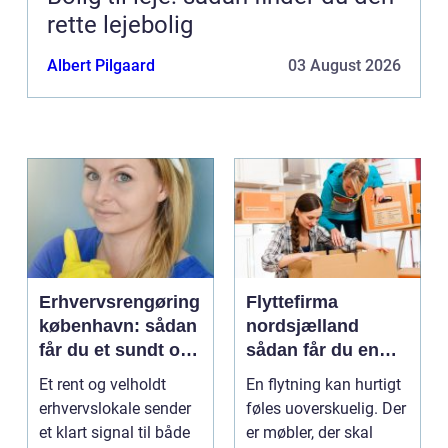
rette lejebolig
Albert Pilgaard
03 August 2026
Erhvervsrengøring
Flyttefirma
københavn: sådan
nordsjælland
får du et sundt og
sådan får du en
professionelt
tryg og effektiv
Et rent og velholdt
En flytning kan hurtigt
arbejdsmiljø
flytning
erhvervslokale sender
føles uoverskuelig. Der
et klart signal til både
er møbler, der skal