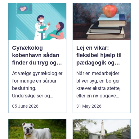
Gynækolog
Lej en vikar:
københavn sådan
fleksibel hjælp til
finder du tryg og
pædagogik og
professionel hjælp
sundhed
At vælge gynækolog er
Når en medarbejder
for mange en sårbar
bliver syg, en borger
beslutning.
kræver ekstra støtte,
Undersøgelser og
eller en ny opgave
behandlinger foregår i
opstår fra dag til...
05 June 2026
31 May 2026
intime...