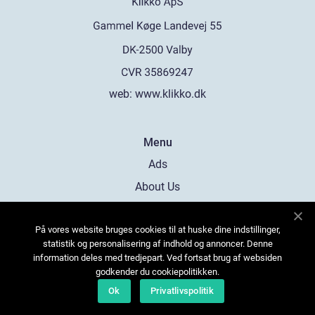
web:
www.klikko.dk
Menu
Ads
About Us
Cookies
På vores website bruges cookies til at huske dine indstillinger,
Contact
statistik og personalisering af indhold og annoncer. Denne
Sitemap
information deles med tredjepart. Ved fortsat brug af websiden
godkender du cookiepolitikken.
Ok
Privatlivspolitik