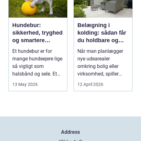
Hundebur:
Belægning i
sikkerhed, tryghed
kolding: sådan får
og smartere
du holdbare og
hverdag med hund
flotte udearealer
Et hundebur er for
Når man planlægger
mange hundeejere lige
nye udearealer
så vigtigt som
omkring bolig eller
halsbånd og sele. Et
virksomhed, spiller
godt bur gi...
belægningen en helt
13 May 2026
12 April 2026
centra...
Address