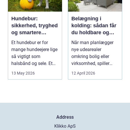
Hundebur:
Belægning i
sikkerhed, tryghed
kolding: sådan får
og smartere
du holdbare og
hverdag med hund
flotte udearealer
Et hundebur er for
Når man planlægger
mange hundeejere lige
nye udearealer
så vigtigt som
omkring bolig eller
halsbånd og sele. Et
virksomhed, spiller
godt bur gi...
belægningen en helt
13 May 2026
12 April 2026
centra...
Address