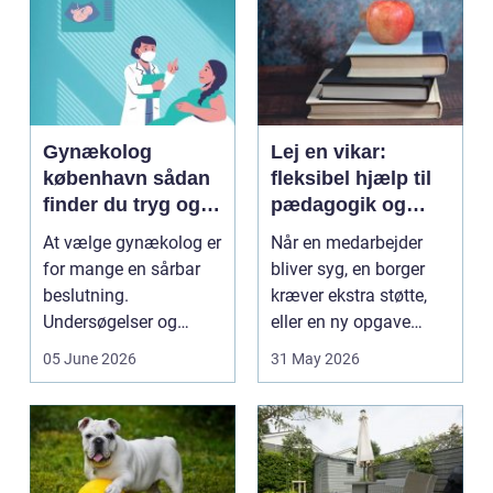
Gynækolog
Lej en vikar:
københavn sådan
fleksibel hjælp til
finder du tryg og
pædagogik og
professionel hjælp
sundhed
At vælge gynækolog er
Når en medarbejder
for mange en sårbar
bliver syg, en borger
beslutning.
kræver ekstra støtte,
Undersøgelser og
eller en ny opgave
behandlinger foregår i
opstår fra dag til...
05 June 2026
31 May 2026
intime...