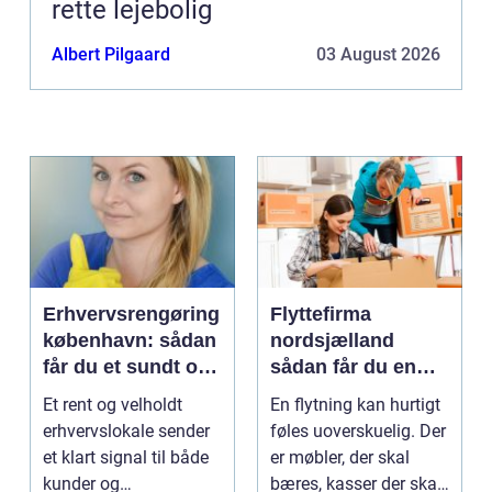
rette lejebolig
Albert Pilgaard
03 August 2026
Erhvervsrengøring
Flyttefirma
københavn: sådan
nordsjælland
får du et sundt og
sådan får du en
professionelt
tryg og effektiv
Et rent og velholdt
En flytning kan hurtigt
arbejdsmiljø
flytning
erhvervslokale sender
føles uoverskuelig. Der
et klart signal til både
er møbler, der skal
kunder og
bæres, kasser der skal