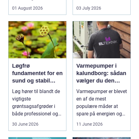
medarbejdere. Mange
pakkes, o...
01 August 2026
03 July 2026
vir...
Løgfrø
Varmepumper i
fundamentet for en
kalundborg: sådan
sund og stabil
vælger du den
løgavl
rigtige løsning
Løg hører til blandt de
Varmepumper er blevet
vigtigste
en af de mest
grøntsagsafgrøder i
populære måder at
både professionel og
spare på energien og
hobbybaseret
få et bedre indeklima
30 June 2026
11 June 2026
dyrkning. Ba...
på....