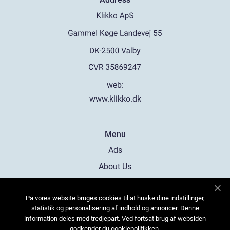
web:
www.klikko.dk
Menu
Ads
About Us
Cookies
På vores website bruges cookies til at huske dine indstillinger,
Contact
statistik og personalisering af indhold og annoncer. Denne
Sitemap
information deles med tredjepart. Ved fortsat brug af websiden
godkender du cookiepolitikken.