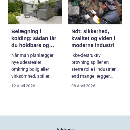
Belægning i
Ndt: sikkerhed,
kolding: sådan får
kvalitet og viden i
du holdbare og
moderne industri
flotte udearealer
Når man planlægger
Ikke-destruktiv
nye udearealer
prøvning spiller en
omkring bolig eller
større rolle i industrien,
virksomhed, spiller
end mange lægger
belægningen en helt
mærke til i hverdage...
12 April 2026
08 April 2026
centra...
Address