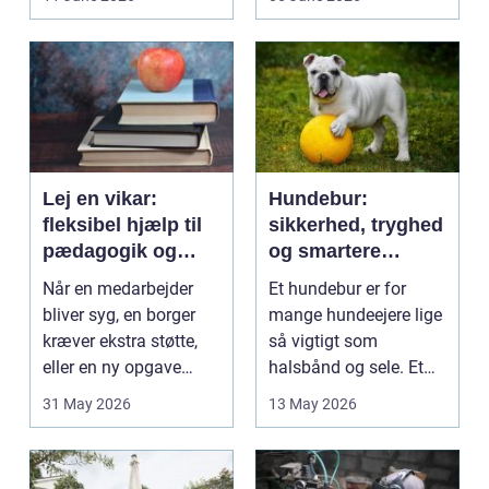
på....
intime...
Lej en vikar:
Hundebur:
fleksibel hjælp til
sikkerhed, tryghed
pædagogik og
og smartere
sundhed
hverdag med hund
Når en medarbejder
Et hundebur er for
bliver syg, en borger
mange hundeejere lige
kræver ekstra støtte,
så vigtigt som
eller en ny opgave
halsbånd og sele. Et
opstår fra dag til...
godt bur gi...
31 May 2026
13 May 2026