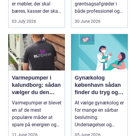
er møbler, der skal
grøntsagsafgrøder i
bæres, kasser der skal
både professionel og
pakkes, o...
hobbybaseret
03 July 2026
30 June 2026
dyrkning. Ba...
Varmepumper i
Gynækolog
kalundborg: sådan
københavn sådan
vælger du den
finder du tryg og
rigtige løsning
professionel hjælp
Varmepumper er blevet
At vælge gynækolog er
en af de mest
for mange en sårbar
populære måder at
beslutning.
spare på energien og
Undersøgelser og
få et bedre indeklima
behandlinger foregår i
11 June 2026
05 June 2026