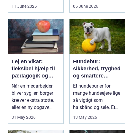
få et bedre indeklima
behandlinger foregår i
11 June 2026
05 June 2026
på....
intime...
Lej en vikar:
Hundebur:
fleksibel hjælp til
sikkerhed, tryghed
pædagogik og
og smartere
sundhed
hverdag med hund
Når en medarbejder
Et hundebur er for
bliver syg, en borger
mange hundeejere lige
kræver ekstra støtte,
så vigtigt som
eller en ny opgave
halsbånd og sele. Et
opstår fra dag til...
godt bur gi...
31 May 2026
13 May 2026