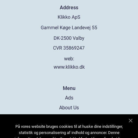
Address
web:
www.klikko.dk
Menu
Ads
About Us
Cookies
På vores website bruges cookies til at huske dine indstillinger,
Contact
statistik og personalisering af indhold og annoncer. Denne
Sitemap