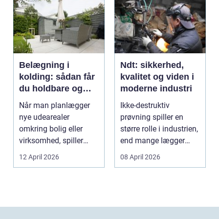
Belægning i
Ndt: sikkerhed,
kolding: sådan får
kvalitet og viden i
du holdbare og
moderne industri
flotte udearealer
Når man planlægger
Ikke-destruktiv
nye udearealer
prøvning spiller en
omkring bolig eller
større rolle i industrien,
virksomhed, spiller
end mange lægger
belægningen en helt
mærke til i hverdage...
12 April 2026
08 April 2026
centra...