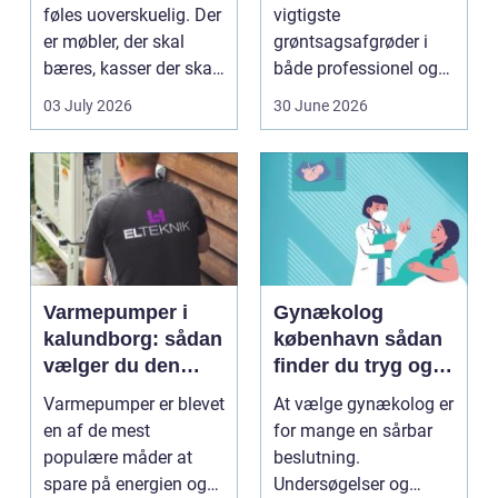
flytning
føles uoverskuelig. Der
vigtigste
er møbler, der skal
grøntsagsafgrøder i
bæres, kasser der skal
både professionel og
pakkes, o...
hobbybaseret
03 July 2026
30 June 2026
dyrkning. Ba...
Varmepumper i
Gynækolog
kalundborg: sådan
københavn sådan
vælger du den
finder du tryg og
rigtige løsning
professionel hjælp
Varmepumper er blevet
At vælge gynækolog er
en af de mest
for mange en sårbar
populære måder at
beslutning.
spare på energien og
Undersøgelser og